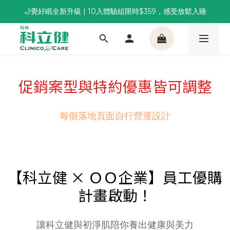
🌙覺好眠全新升級 | 10入體驗組限時$359，感受放鬆入睡
董事長推薦保養組合｜體驗價 $1,800 起，最高享 6 折 
董事長推薦保養組合｜體驗價 $1,800 起，最高享 6 折 
促銷案型與特約優惠皆可調整
每個落地頁面自行營運設計
【科立健 × ＯＯ企業】員工優購
計畫啟動！
讓科立健與初淨肌陪你養出健康與美力