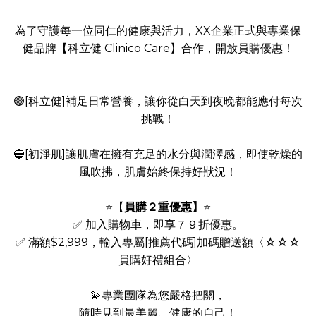
為了守護每一位同仁的健康與活力，XX企業正式與專業保
健品牌【科立健 Clinico Care】合作，開放員購優惠！
🟢[科立健]補足日常營養，讓你從白天到夜晚都能應付每次
挑戰！
🔵[初淨肌]讓肌膚在擁有充足的水分與潤澤感，即使乾燥的
風吹拂，肌膚始終保持好狀況！
⭐️【
員購２重優惠】
⭐️
✅ 加入購物車，即享７９折優惠。
✅ 滿額$2,999，輸入專屬[推薦代碼]加碼贈送額〈☆☆☆
員購好禮組合〉
💫專業團隊為您嚴格把關，
隨時見到最美麗、健康的自己！