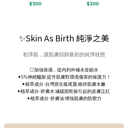
$300
$300
✨Skin As Birth 純淨之美
初淨肌，讓肌膚回歸最初的純淨狀態
⚪加強保濕，從內到外補水並鎖水
✦5%神經醯胺:提升肌膚對環境傷害的保護力！
✦植萃成分-台灣原生狐尾粟:維持肌膚水嫩
✦植萃成分-舒膚水:減緩因乾燥引起的皮膚泛紅
✦植萃成分-舒膚油:增強肌膚的防禦力