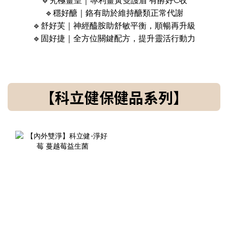
🔹究極薑皇｜專利薑黃雙護盾 有酵好C收
🔹穩好醣｜鉻有助於維持醣類正常代謝
🔹舒好芙｜神經醯胺助舒敏平衡，順暢再升級
🔹固好捷｜全方位關鍵配方，提升靈活行動力
【科立健保健品系列】