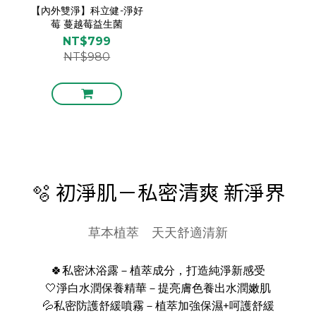
【內外雙淨】科立健-淨好
莓 蔓越莓益生菌
NT$799
NT$980
🫧 初淨肌－私密清爽 新淨界
草本植萃 天天舒適清新
🍀私密沐浴露－植萃成分，打造純淨新感受
🤍淨白水潤保養精華－提亮膚色養出水潤嫩肌
💦私密防護舒緩噴霧－植萃加強保濕+呵護舒緩