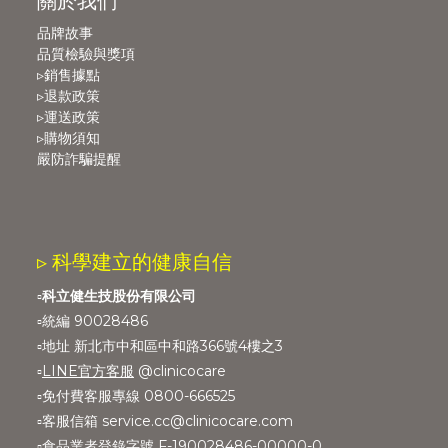
關於我們
品牌故事
品質檢驗與獎項
▹銷售據點
▹退款政策
▹運送政策
▹購物須知
嚴防詐騙提醒
▹ 科學建立的健康自信
▫️
科立健生技股份有限公司
▫️統編 90028486
▫️地址 新北市中和區中和路366號4樓之3
▫️
LINE官方客服
@clinicocare
▫️免付費客服專線 0800-666525
▫️客服信箱 service.cc@clinicocare.com
▫️食品業者登錄字號 F-190028486-00000-0