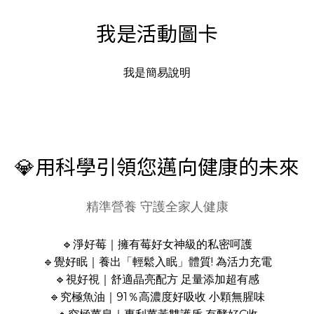
我是活動圖卡
我是簡易說明
💎用科學引領您邁向健康的未來
精準營養 守護全家人健康
🔹淨好莓｜擁有莓好女神級的私密呵護
🔹覺好眠｜養出「輕鬆入眠」體質! 為活力充電
🔹視好視｜舒適晶亮配方 足量添加超有感
🔹究極魚油｜91％高濃度好吸收 小顆無腥味