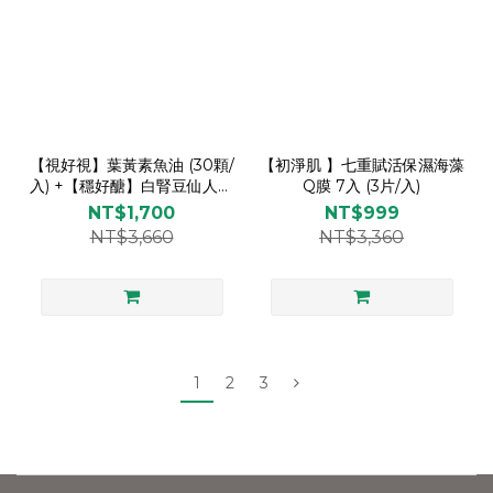
【視好視】葉黃素魚油 (30顆/
【初淨肌 】七重賦活保濕海藻
入) +【穩好醣】白腎豆仙人掌
Q膜 7入 (3片/入)
(60顆/入)
NT$1,700
NT$999
NT$3,660
NT$3,360
1
2
3