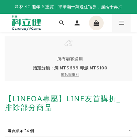
科林 40 週年 6 重賞｜單筆滿一萬送住宿券，滿兩千再抽
董事長推薦保養組合｜體驗價 $1,800 起，最高享 6 折 
🌙覺好眠全新升級 | 10入體驗組限時$359，感受放鬆入睡
董事長推薦保養組合｜體驗價 $1,800 起，最高享 6 折 
所有顧客適用
指定分類：滿 NT$699 即減 NT$100
條款與細則
【LINEOA專屬】LINE友首購折_
排除部分商品
每頁顯示 24 個