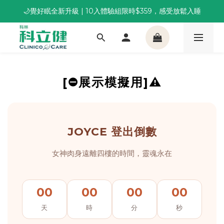
🌙覺好眠全新升級 | 10入體驗組限時$359，感受放鬆入睡
董事長推薦保養組合｜體驗價 $1,800 起，最高享 6 折 
董事長推薦保養組合｜體驗價 $1,800 起，最高享 6 折 
[⛔展示模擬用]⚠️
JOYCE 登出倒數
女神肉身遠離四樓的時間，靈魂永在
00
00
00
00
天
時
分
秒