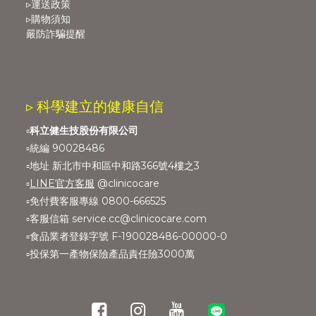
▹運送政策
▹購物須知
嚴防詐騙提醒
▹ 科學建立的健康自信
▫️
科立健生技股份有限公司
▫️統編 90028486
▫️地址 新北市中和區中和路366號4樓之3
▫️
LINE官方客服
@clinicocare
▫️免付費客服專線 0800-666525
▫️客服信箱 service.cc@clinicocare.com
▫️食品業者登錄字號 F-190028486-00000-0
▫️投保第一產物保險產品責任險3000萬