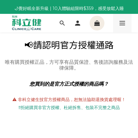
🌙覺好眠全新升級 | 10入體驗組限時$359，感受放鬆入睡
董事長推薦保養組合｜體驗價 $1,800 起，最高享 6 折 
董事長推薦保養組合｜體驗價 $1,800 起，最高享 6 折 
📢請認明官方授權通路
唯有購買授權正品，方可享有品質保證、售後諮詢服務及法
律保障。
您買到的是官方正式授權的商品嗎？
⚠️ 非科立健生技官方授權商品，恕無法協助退換貨處理喔！
‼️拒絕購買非官方授權、杜絕拆售、包裝不完整之商品