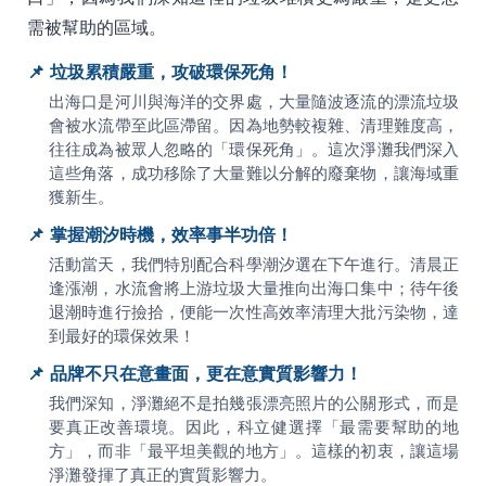
需被幫助的區域。
📌 垃圾累積嚴重，攻破環保死角！
出海口是河川與海洋的交界處，大量隨波逐流的漂流垃圾
會被水流帶至此區滯留。因為地勢較複雜、清理難度高，
往往成為被眾人忽略的「環保死角」。這次淨灘我們深入
這些角落，成功移除了大量難以分解的廢棄物，讓海域重
獲新生。
📌 掌握潮汐時機，效率事半功倍！
活動當天，我們特別配合科學潮汐選在下午進行。清晨正
逢漲潮，水流會將上游垃圾大量推向出海口集中；待午後
退潮時進行撿拾，便能一次性高效率清理大批污染物，達
到最好的環保效果！
📌 品牌不只在意畫面，更在意實質影響力！
我們深知，淨灘絕不是拍幾張漂亮照片的公關形式，而是
要真正改善環境。因此，科立健選擇「最需要幫助的地
方」，而非「最平坦美觀的地方」。這樣的初衷，讓這場
淨灘發揮了真正的實質影響力。