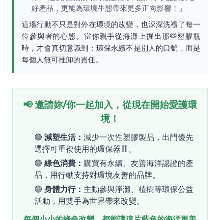
好產品，更能為環境生態帶來更多正向影響！」
這場行動不只是對外在環境的改變，也深深洗禮了每一
位參與者的心態。當你親手從海灘上掘出那些塑膠瓶
時，才會真切意識到：環保永續不是別人的口號，而是
每個人無可推卸的責任。
📢 邀請妳/你一起加入，從現在開始愛護環
境！
🟢
減塑生活：
減少一次性塑膠製品，出門優先
選擇可重複使用的環保器皿。
🟢
綠色消費：
購買有永續、友善海洋認證的產
品，用行動支持對環境友善的品牌。
🟢
身體力行：
主動參與淨灘、植樹等環保公益
活動，用雙手為世界帶來改變。
每個小小的綠色改變，都能讓這片藍色的海洋更美