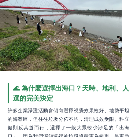
🌊 為什麼選擇出海口？天時、地利、人
選的完美決定
許多企業淨灘活動會傾向選擇視覺效果較好、地勢平坦
的海灘區，但往往垃圾分佈不均，清理成效受限。科立
健則反其道而行，選擇了一般大眾較少涉足的「出海
口」，因為我們深知這裡的垃圾堆積更為嚴重，是更急