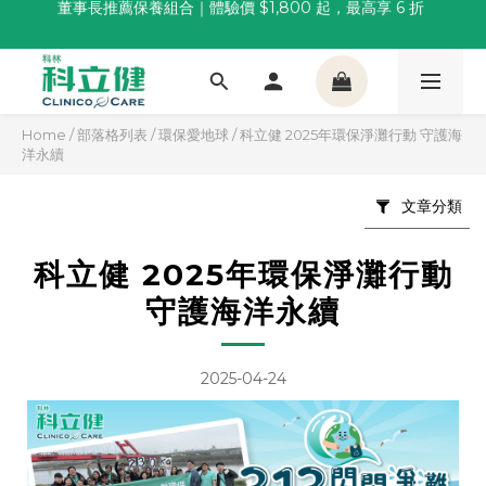
科林 40 週年 6 重賞｜單筆滿一萬送住宿券，滿兩千再抽
董事長推薦保養組合｜體驗價 $1,800 起，最高享 6 折 
🌙覺好眠全新升級 | 10入體驗組限時$359，感受放鬆入睡
董事長推薦保養組合｜體驗價 $1,800 起，最高享 6 折 
Home
/
部落格列表
/
環保愛地球
/
科立健 2025年環保淨灘行動 守護海
洋永續
文章分類
科立健 2025年環保淨灘行動
守護海洋永續
2025-04-24