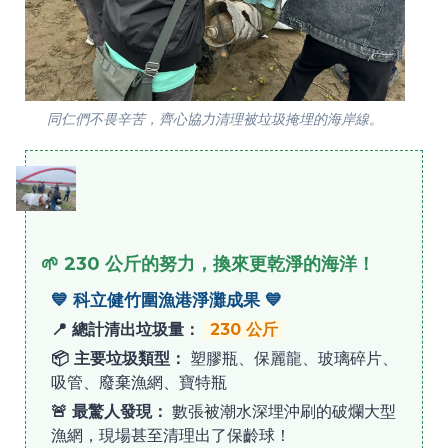
同仁們不畏辛苦，齊心協力清理被垃圾掩埋的海岸線。
🌱 230 公斤的努力，換來更乾淨的海洋！
💙 科立健竹圍漁港淨灘成果 💙
📍 總計清出垃圾量：
230 公斤
📦 主要垃圾類型：
塑膠瓶、保麗龍、玻璃碎片、
吸管、廢棄漁網、寶特瓶
🚨 最驚人發現：
數張被潮水深埋沖刷的破爛大型
漁網，現場甚至清理出了保齡球！