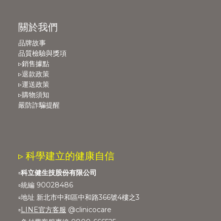
關於我們
品牌故事
品質檢驗與獎項
▹銷售據點
▹退款政策
▹運送政策
▹購物須知
嚴防詐騙提醒
▹ 科學建立的健康自信
▫️
科立健生技股份有限公司
▫️統編 90028486
▫️地址 新北市中和區中和路366號4樓之3
▫️
LINE官方客服
@clinicocare