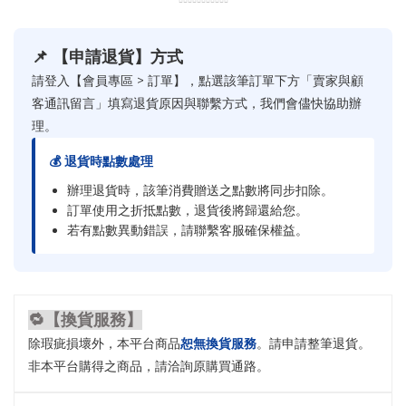
▫️▫️▫️▫️▫️▫️▫️▫️▫️▫️▫️
📌 【申請退貨】方式
請登入【會員專區 > 訂單】，點選該筆訂單下方「賣家與顧
客通訊留言」填寫退貨原因與聯繫方式，我們會儘快協助辦
理。
💰 退貨時點數處理
辦理退貨時，該筆消費贈送之點數將同步扣除。
訂單使用之折抵點數，退貨後將歸還給您。
若有點數異動錯誤，請聯繫客服確保權益。
🔁【換貨服務】
除瑕疵損壞外，本平台商品
恕無換貨服務
。請申請整筆退貨。
非本平台購得之商品，請洽詢原購買通路。