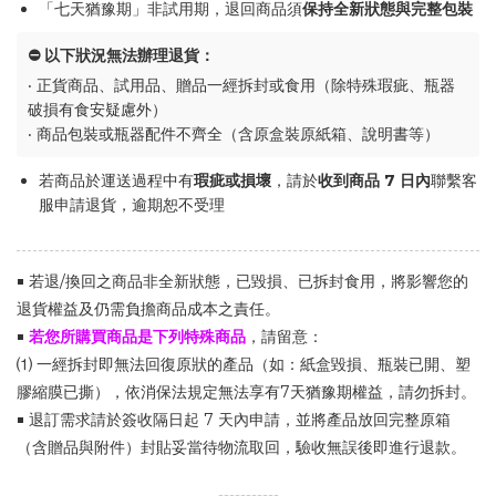
「七天猶豫期」非試用期，退回商品須
保持全新狀態與完整包裝
⛔ 以下狀況無法辦理退貨：
‧ 正貨商品、試用品、贈品一經拆封或食用（除特殊瑕疵、瓶器
破損有食安疑慮外）
‧ 商品包裝或瓶器配件不齊全（含原盒裝原紙箱、說明書等）
若商品於運送過程中有
瑕疵或損壞
，請於
收到商品 7 日內
聯繫客
服申請退貨，逾期恕不受理
￭ 若退/換回之商品非全新狀態，已毀損、已拆封食用，將影響您的
退貨權益及仍需負擔商品成本之責任。
￭
若您所購買商品是下列特殊商品
，請留意：
⑴ 一經拆封即無法回復原狀的產品（如：紙盒毀損、瓶裝已開、塑
膠縮膜已撕），依消保法規定無法享有7天猶豫期權益，請勿拆封。
￭ 退訂需求請於簽收隔日起 7 天內申請，並將產品放回完整原箱
（含贈品與附件）封貼妥當待物流取回，驗收無誤後即進行退款。