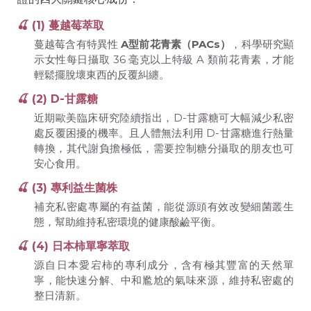
🍒 (1) 蔓越莓萃取
蔓越莓含有特異性
A型前花青素（PACs）
，科學研究顯
示女性每日攝取 36 毫克以上特級 A 類前花青素，才能
輕鬆擺脫壞東西的反覆糾纏。
🍒 (2) D-甘露糖
近期歐美臨床研究陸續指出，D-甘露糖可大幅減少私密
處反覆困擾的機率。且人體無法利用 D-甘露糖進行熱量
轉換，其代謝負擔極低，需要控制糖分攝取的朋友也可
安心食用。
🍒 (3) 專利益生菌株
補充私密處專屬的有益菌，能從源頭有效改變細菌叢生
態，幫助維持私密環境的健康酸鹼平衡。
🍒 (4) 日本柿單寧萃取
源自日本愛宕柿的專利成分，含有極其豐富的天然單
寧，能快速分解、中和尷尬的氣味來源，維持私密處的
整日清新。