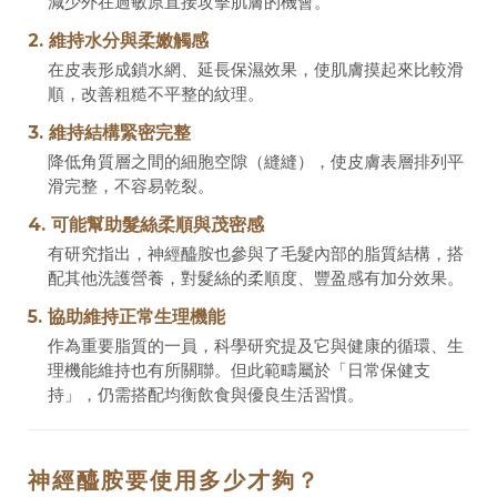
減少外在過敏原直接攻擊肌膚的機會。
2. 維持水分與柔嫩觸感
在皮表形成鎖水網、延長保濕效果，使肌膚摸起來比較滑
順，改善粗糙不平整的紋理。
3. 維持結構緊密完整
降低角質層之間的細胞空隙（縫縫），使皮膚表層排列平
滑完整，不容易乾裂。
4. 可能幫助髮絲柔順與茂密感
有研究指出，神經醯胺也參與了毛髮內部的脂質結構，搭
配其他洗護營養，對髮絲的柔順度、豐盈感有加分效果。
5. 協助維持正常生理機能
作為重要脂質的一員，科學研究提及它與健康的循環、生
理機能維持也有所關聯。但此範疇屬於「日常保健支
持」，仍需搭配均衡飲食與優良生活習慣。
神經醯胺要使用多少才夠？