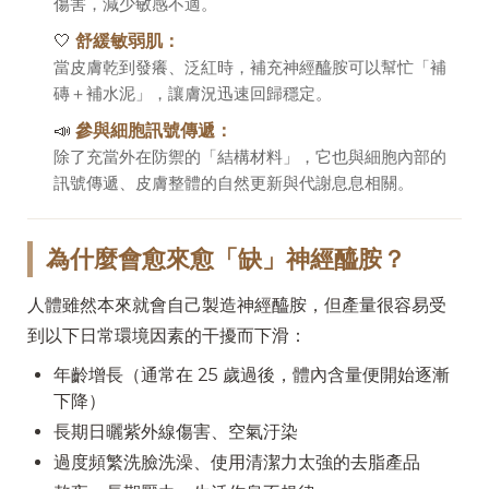
傷害，減少敏感不適。
🤍
舒緩敏弱肌：
當皮膚乾到發癢、泛紅時，補充神經醯胺可以幫忙「補
磚＋補水泥」，讓膚況迅速回歸穩定。
📣
參與細胞訊號傳遞：
除了充當外在防禦的「結構材料」，它也與細胞內部的
訊號傳遞、皮膚整體的自然更新與代謝息息相關。
為什麼會愈來愈「缺」神經醯胺？
人體雖然本來就會自己製造神經醯胺，但產量很容易受
到以下日常環境因素的干擾而下滑：
年齡增長（通常在 25 歲過後，體內含量便開始逐漸
下降）
長期日曬紫外線傷害、空氣汙染
過度頻繁洗臉洗澡、使用清潔力太強的去脂產品