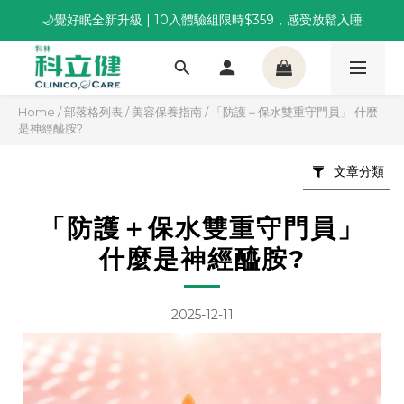
🌙覺好眠全新升級 | 10入體驗組限時$359，感受放鬆入睡
董事長推薦保養組合｜體驗價 $1,800 起，最高享 6 折 
董事長推薦保養組合｜體驗價 $1,800 起，最高享 6 折 
Home
/
部落格列表
/
美容保養指南
/
「防護＋保水雙重守門員」 什麼
是神經醯胺?
文章分類
「防護＋保水雙重守門員」
什麼是神經醯胺?
2025-12-11