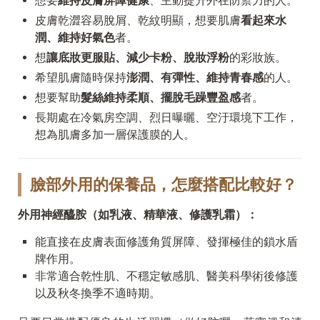
想要
維持皮膚屏障健康
、主動提升外在防禦力的人。
皮膚乾澀容易脫屑、乾紋明顯，想要肌膚
看起來水
潤、維持好氣色
者。
想
讓底妝更服貼、減少卡粉、脫妝浮粉
的彩妝族。
希望肌膚隨時保持
澎潤、有彈性、維持青春感
的人。
想要幫助
髮絲維持柔順、擺脫毛躁豐盈感
者。
長期處在冷氣房空調、烈日曝曬、空汙環境下工作，
想為肌膚多加一層保護膜的人。
臉部外用的保養品，怎麼搭配比較好？
外用神經醯胺（如乳液、精華液、修護乳霜）：
能直接在皮膚表面修護角質屏障、發揮極佳的鎖水盾
牌作用。
非常適合乾性肌、不穩定敏感肌、醫美科學術後修護
以及秋冬換季不適時期。