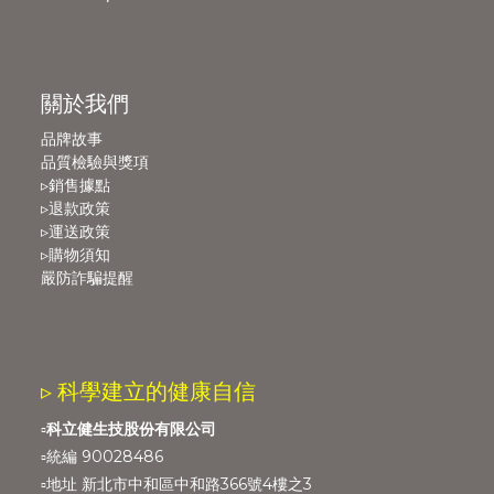
關於我們
品牌故事
品質檢驗與獎項
▹銷售據點
▹退款政策
▹運送政策
▹購物須知
嚴防詐騙提醒
▹ 科學建立的健康自信
▫️
科立健生技股份有限公司
▫️統編 90028486
▫️地址 新北市中和區中和路366號4樓之3