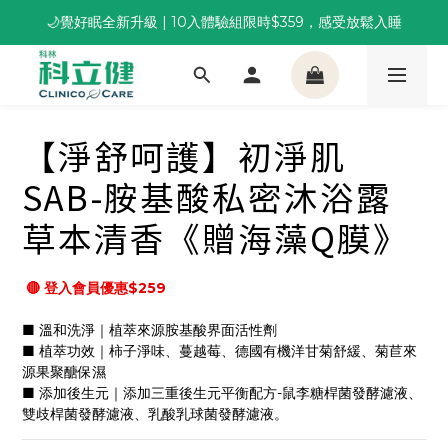
董事長推薦保養組合｜體驗價 $1,800 起，最高享 6 折 
董事長推薦保養組合｜體驗價 $1,800 起，最高享 6 折 
科林 40 週年 6 重賞｜單筆滿一萬送住宿券，滿兩千再抽
🌙覺好眠全新升級 | 10入體驗組限時$359，感受放鬆入睡
【淨舒呵護】初淨肌
董事長推薦保養組合｜體驗價 $1,800 起，最高享 6 折 
SAB-胺基酸私密沐浴露
草本清香《贈海藻Q膜》
 🔴 登入會員優惠$259
■ 溫和洗淨｜植萃來源胺基酸界面活性劑
■ 植萃功效｜柿子淨味、蔓越莓、德國有機洋甘菊舒緩、菊苣來
源果聚醣保濕
■ 添加後生元｜添加三重後生元平衡配方-鼠李糖桿菌發酵濾液、
雙歧桿菌發酵濾液、乳酸乳球菌發酵濾液。