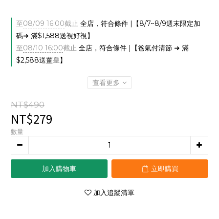
至
08/09 16:00
截止
全店，符合條件 |【8/7~8/9週末限定加
碼➜ 滿$1,588送視好視】
至
08/10 16:00
截止
全店，符合條件 |【爸氣付清節 ➜ 滿
$2,588送薑皇】
查看更多
NT$490
NT$279
數量
加入購物車
立即購買
加入追蹤清單