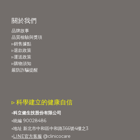
關於我們
品牌故事
品質檢驗與獎項
▹銷售據點
▹退款政策
▹運送政策
▹購物須知
嚴防詐騙提醒
▹ 科學建立的健康自信
▫️
科立健生技股份有限公司
▫️統編 90028486
▫️地址 新北市中和區中和路366號4樓之3
▫️
LINE官方客服
@clinicocare