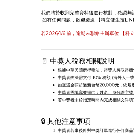
我們將於收到完整資料後進行核對，確認無
如有任何問題，歡迎透過 【科立健生技LI
若2026/1/6 前，逾期未聯絡主辦單位
【科立
📄 中獎人稅務相關說明
根據中華民國所得稅法，得獎人將取得機會
中獎者依法需支付 10% 稅額 (海外人士
如退還金額超過新台幣20,000元，依規
中獎者需填寫並提供：姓名、身分證字號
若中獎者未於指定時間內完成相關文件填
🔒 其他注意事項
中獎者若事後針對中獎訂單進行任何商品