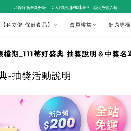
🌙覺好眠全新升級 | 10入體驗組限時$359，感受放鬆入睡
董事長推薦保養組合｜體驗價 $1,800 起，最高享 6 折 
董事長推薦保養組合｜體驗價 $1,800 起，最高享 6 折 
【科立健-保健食品】
會員權益
健康專欄
線檔期_111莓好盛典 抽獎說明＆中獎名單
典-
抽獎
活動說明