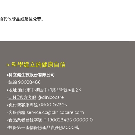
換其他獎品或延後兌獎。
▹ 科學建立的健康自信
▫️
科立健生技股份有限公司
▫️統編 90028486
▫️地址 新北市中和區中和路366號4樓之3
▫️
LINE官方客服
@clinicocare
▫️免付費客服專線 0800-666525
▫️客服信箱 service.cc@clinicocare.com
▫️食品業者登錄字號 F-190028486-00000-0
▫️投保第一產物保險產品責任險3000萬