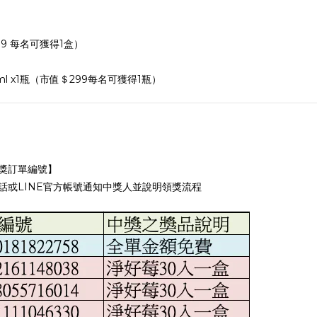
99 每名可獲得1盒）
l x1瓶（市值＄299每名可獲得1瓶）
獎訂單編號】
話或LINE官方帳號通知中獎人並說明領獎流程