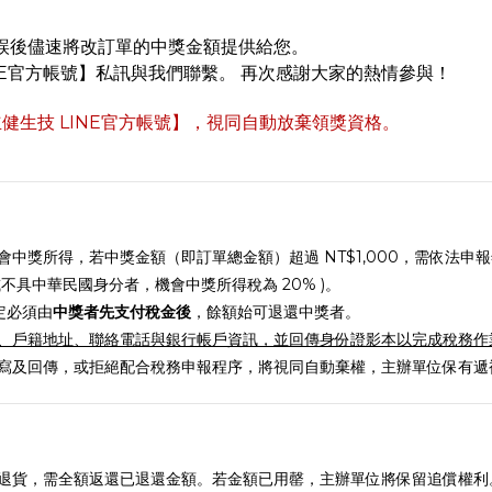
誤後儘速將改訂單的中獎金額提供給您。
NE官方帳號】私訊與我們聯繫。 再次感謝大家的熱情參與！
健生技 LINE官方帳號】，視同自動放棄領獎資格
。
中獎所得，若中獎金額（即訂單總金額）超過 NT$1,000，需依法申
或不具中華民國身分者，機會中獎所得稅為 20% )。
定必須由
中獎者先支付稅金後
，餘額始可退還中獎者。
、戶籍地址、聯絡電話與銀行帳戶資訊，並回傳身份證影本以完成稅務作
寫及回傳，或拒絕配合稅務申報程序，將視同自動棄權，主辦單位保有遞
退貨，需全額返還已退還金額。若金額已用罄，主辦單位將保留追償權利