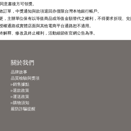
署同意書後方可領獎。
效訂單，中獎通知與款項退回亦僅限台灣本地銀行帳戶。
更，主辦單位保有以等值商品或等值金額替代之權利，不得要求折現、兌
授權通路或實體店面與其他電商平台通路恕不適用。
終解釋、修改及終止權利，活動細節依官網公告為準。
關於我們
品牌故事
品質檢驗與獎項
▹銷售據點
▹退款政策
▹運送政策
▹購物須知
嚴防詐騙提醒