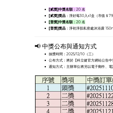
[貳獎]中獎名額
：20 名
[貳獎]獎品
：淨好莓30入x1盒（市值＄7
[普獎]中獎名額
：20 名
[普獎]獎品
：淨初淨肌私密處沐浴露 150m
📢 中獎公布與通知方式
抽獎時間：2025/12/10（三）
公布方式：將於【科立健官方網站公告中
通知方式：主辦單位將另以電子郵件、電