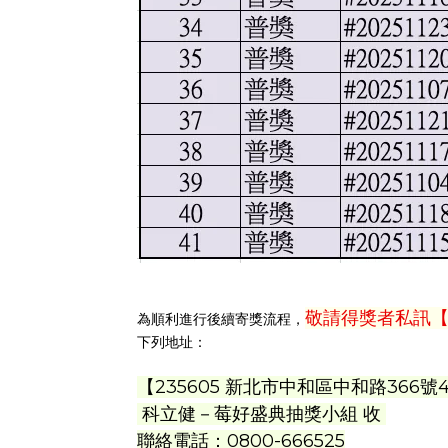
敬請得獎者私訊
為順利進行後續寄獎流程，
下列地址：
【235605 新北市中和區中和路366號
科立健－莓好盛典抽獎小組 收
聯絡電話：0800-666525