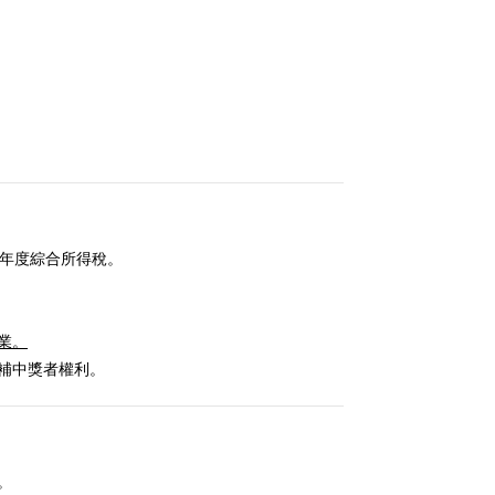
報年度綜合所得稅。
業。
補中獎者權利。
。