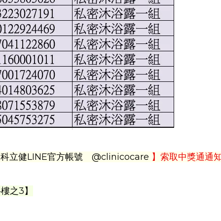
【
科立健LINE官方帳號 @clinicocare
】索取中獎通通
4樓之3】