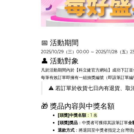
📅 活動期間
2025/10/29（三）00:00 ～ 2025/11/28（五）23
👤 活動對象
凡於活動期間內於【科立健官方網站】成功下訂並
每筆有效訂單即擁有一組抽獎編號（即該筆訂單編
⚠️ 若訂單於收貨七日內有退貨、
🎁 獎品內容與中獎名額
[頭獎]中獎名額
：1 名
[頭獎]獎品
：中獎者可獲得其該筆訂單
全
退款方式
：將退回至中獎者指定之台灣境