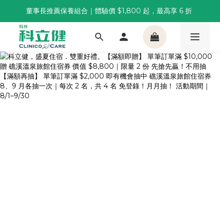
董事長推薦保養組合｜體驗價 $1,800 起，最高享 6 折 
董事長推薦保養組合｜體驗價 $1,800 起，最高享 6 折 
科林 40 週年 6 重賞｜單筆滿一萬送住宿券，滿兩千再抽
🌙覺好眠全新升級 | 10入體驗組限時$359，感受放鬆入睡
董事長推薦保養組合｜體驗價 $1,800 起，最高享 6 折 