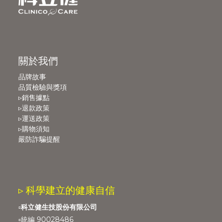
關於我們
品牌故事
品質檢驗與獎項
▹銷售據點
▹退款政策
▹運送政策
▹購物須知
嚴防詐騙提醒
▹ 科學建立的健康自信
▫️
科立健生技股份有限公司
▫️統編 90028486