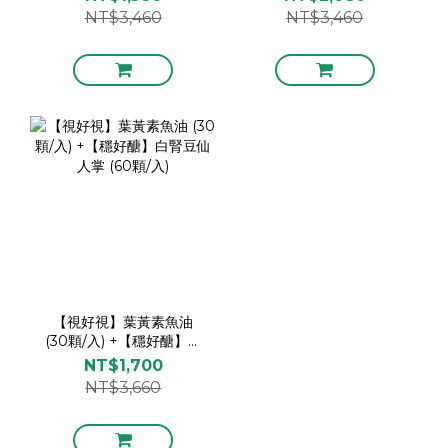
(60顆/入)
NT$3,460
NT$3,460
【視好視】葉黃素魚油
(30顆/入) +【穩好醣】白
腎豆仙人掌 (60顆/入)
NT$1,700
NT$3,660