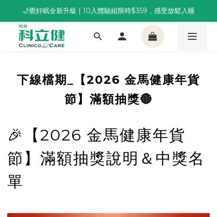
🌙覺好眠全新升級 | 10入體驗組限時$359，感受放鬆入睡
董事長推薦保養組合｜體驗價 $1,800 起，最高享 6 折 
董事長推薦保養組合｜體驗價 $1,800 起，最高享 6 折 
下線檔期_【2026 金馬健康年貨
節】滿額抽獎🔴
🎉【2026 金馬健康年貨
節】滿額抽獎說明＆中獎名
單