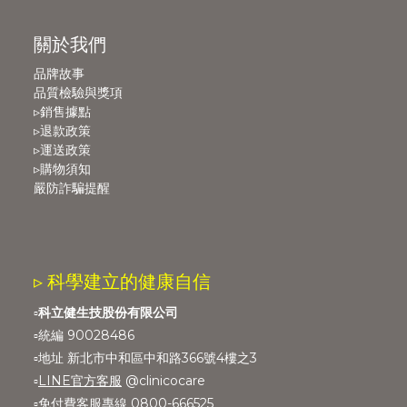
關於我們
品牌故事
品質檢驗與獎項
▹銷售據點
▹退款政策
▹運送政策
▹購物須知
嚴防詐騙提醒
▹ 科學建立的健康自信
▫️
科立健生技股份有限公司
▫️統編 90028486
▫️地址 新北市中和區中和路366號4樓之3
▫️
LINE官方客服
@clinicocare
▫️免付費客服專線 0800-666525