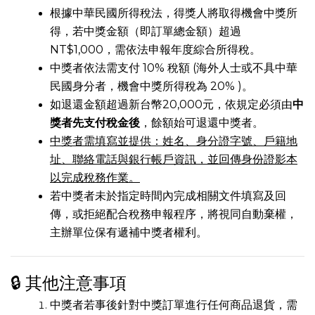
根據中華民國所得稅法，得獎人將取得機會中獎所
得，若中獎金額（即訂單總金額）超過
NT$1,000，需依法申報年度綜合所得稅。
中獎者依法需支付 10% 稅額 (海外人士或不具中華
民國身分者，機會中獎所得稅為 20% )。
如退還金額超過新台幣20,000元，依規定必須由
中
獎者先支付稅金後
，餘額始可退還中獎者。
中獎者需填寫並提供：姓名、身分證字號、戶籍地
址、聯絡電話與銀行帳戶資訊，並回傳身份證影本
以完成稅務作業。
若中獎者未於指定時間內完成相關文件填寫及回
傳，或拒絕配合稅務申報程序，將視同自動棄權，
主辦單位保有遞補中獎者權利。
🔒 其他注意事項
中獎者若事後針對中獎訂單進行任何商品退貨，需