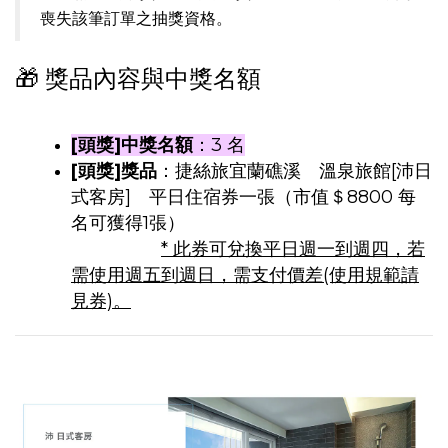
喪失該筆訂單之抽獎資格。
🎁 獎品內容與中獎名額
[頭獎]中獎名額
：3 名
[頭獎]獎品
：捷絲旅宜蘭礁溪 溫泉旅館[沛日
式客房] 平日住宿券一張（市值＄8800 每
名可獲得1張）
* 此券可兌換平日週一到週四，若
需使用週五到週日，需支付價差(使用規範請
見券)。