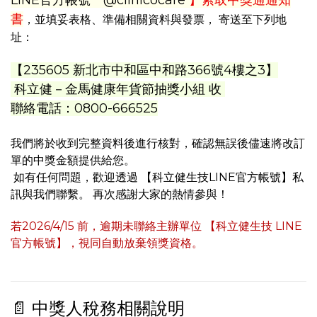
LINE官方帳號 @clinicocare
】索取中獎通通知
書
，並填妥表格、準備相關資料與發票， 寄送至下列地
址：
【235605 新北市中和區中和路366號4樓之3】
科立健－金馬健康年貨節
抽獎小組 收
聯絡電話：0800-666525
我們將於收到完整資料後進行核對，確認無誤後儘速將改訂
單的中獎金額提供給您。
如有任何問題，歡迎透過 【科立健生技LINE官方帳號】私
訊與我們聯繫。 再次感謝大家的熱情參與！
若2026/4/15 前，逾期未聯絡主辦單位
【科立健生技 LINE
官方帳號】，視同自動放棄領獎資格
。
📄 中獎人稅務相關說明