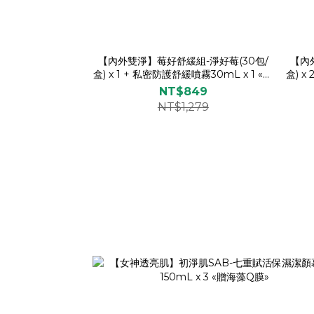
【內外雙淨】莓好舒緩組-淨好莓(30包/
【內
盒) x 1 + 私密防護舒緩噴霧30mL x 1 «贈
盒) x
海藻Q膜/慕斯»
NT$849
NT$1,279