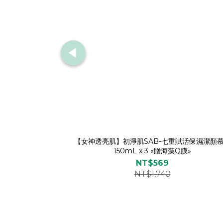
【女神透亮肌】初淨肌SAB-七重賦活保濕潔顏
150mL x 3 «贈海藻Q膜»
NT$569
NT$1,740