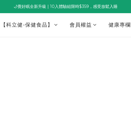
🌙覺好眠全新升級 | 10入體驗組限時$359，感受放鬆入睡
董事長推薦保養組合｜體驗價 $1,800 起，最高享 6 折 
董事長推薦保養組合｜體驗價 $1,800 起，最高享 6 折 
【科立健-保健食品】
會員權益
健康專欄