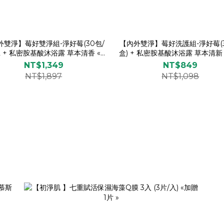
外雙淨】莓好雙淨組-淨好莓(30包/
【內外雙淨】莓好洗護組-淨好莓(3
 2 + 私密胺基酸沐浴露 草本清香 «贈
盒) + 私密胺基酸沐浴露 草本清新 «贈海
海藻Q膜/慕斯»
藻Q膜/慕斯»
NT$1,349
NT$849
NT$1,897
NT$1,098