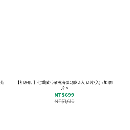
慕斯
【初淨肌 】七重賦活保濕海藻Q膜 3入 (3片/入) «加贈1
片 »
NT$699
NT$1,610