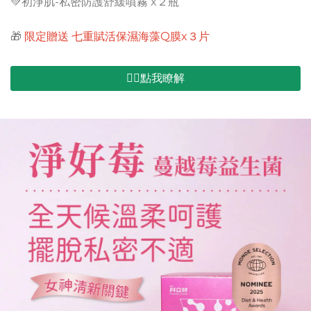
💚初淨肌-私密防護舒緩噴霧 x２瓶
🎁
限定贈送 七重賦活保濕海藻Q膜x３片
👉🏻點我瞭解