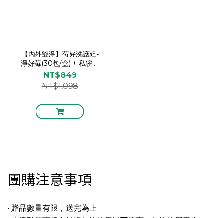
【內外雙淨】莓好洗護組-
淨好莓(30包/盒) + 私密胺
基酸沐浴露 草本清新 «贈
NT$849
海藻Q膜/慕斯»
NT$1,098
團購注意事項
• 贈品數量有限，送完為止