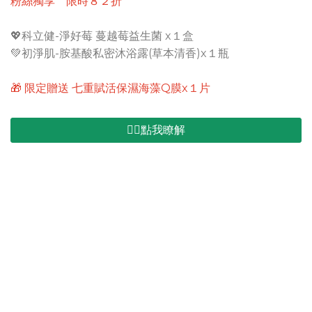
粉絲獨享 限時８２折
💖科立健-淨好莓 蔓越莓益生菌 x１盒
💚初淨肌-胺基酸私密沐浴露(草本清香)x１瓶
🎁 限定贈送 七重賦活保濕海藻Q膜x１片
👉🏻點我瞭解