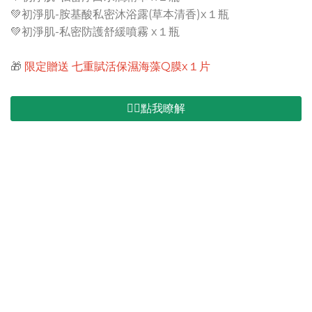
💚初淨肌-胺基酸私密沐浴露(草本清香)x１瓶
💚初淨肌-私密防護舒緩噴霧 x１瓶
🎁
限定贈送 七重賦活保濕海藻Q膜x１片
👉🏻點我瞭解