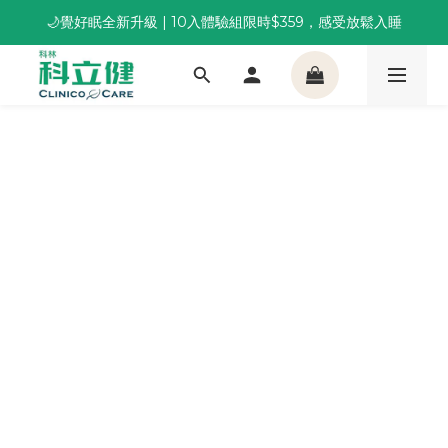
🌙覺好眠全新升級 | 10入體驗組限時$359，感受放鬆入睡
董事長推薦保養組合｜體驗價 $1,800 起，最高享 6 折 
董事長推薦保養組合｜體驗價 $1,800 起，最高享 6 折 