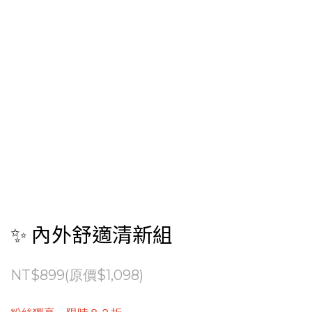
✨ 內外舒適清新組
NT$899(原價$1,098)