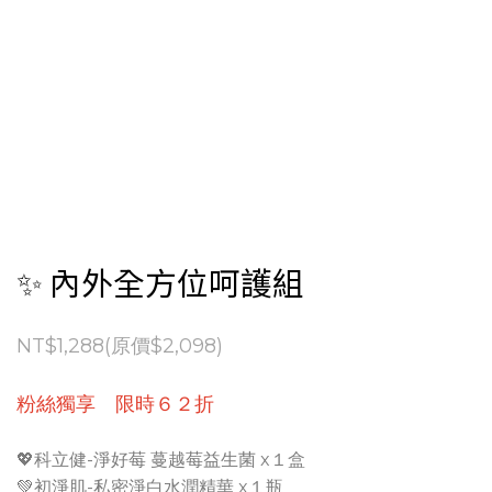
✨ 內外全方位呵護組
NT$1,288(原價$2,098)
粉絲獨享 限時６２折
💖科立健-淨好莓 蔓越莓益生菌 x１盒
💚初淨肌-私密淨白水潤精華 x１瓶