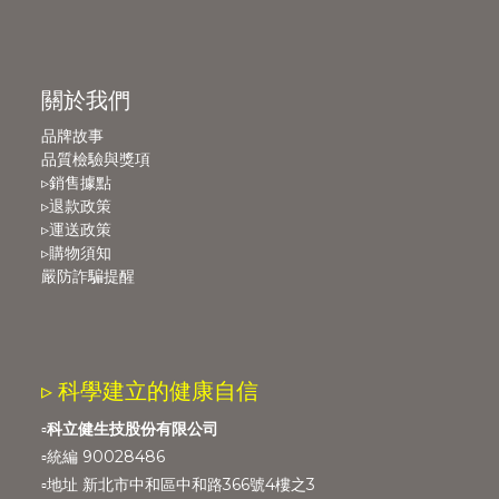
關於我們
品牌故事
品質檢驗與獎項
▹銷售據點
▹退款政策
▹運送政策
▹購物須知
嚴防詐騙提醒
▹ 科學建立的健康自信
▫️
科立健生技股份有限公司
▫️統編 90028486
▫️地址 新北市中和區中和路366號4樓之3