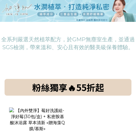
全系列嚴選天然植萃配方，於GMP無塵室生產，並通過
SGS檢測，帶來溫和、安心且有效的醫美級保養體驗。
粉絲獨享🔥55折起