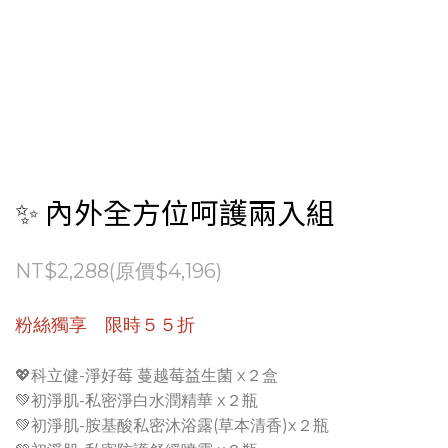
✨ 內外全方位呵護兩入組
NT$2,288(原價$4,196)
粉絲獨享 限時５５折
💖科立健-淨好莓 蔓越莓益生菌 x２盒
💚初淨肌-私密淨白水潤精華 x２瓶
💚初淨肌-胺基酸私密沐浴露(草本清香)x２瓶