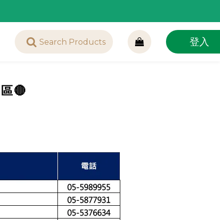
登入
區🔴