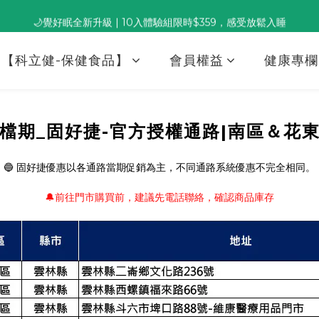
🌙覺好眠全新升級 | 10入體驗組限時$359，感受放鬆入睡
董事長推薦保養組合｜體驗價 $1,800 起，最高享 6 折 
董事長推薦保養組合｜體驗價 $1,800 起，最高享 6 折 
【科立健-保健食品】
會員權益
健康專欄
檔期_固好捷-官方授權通路|南區＆花東
🔵 固好捷優惠以各通路當期促銷為主，不同通路系統優惠不完全相同。
🔔前往門市購買前，建議先電話聯絡，
確認商品庫存