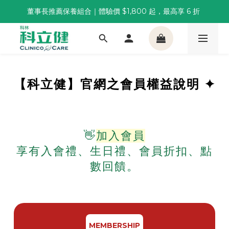
董事長推薦保養組合｜體驗價 $1,800 起，最高享 6 折 
董事長推薦保養組合｜體驗價 $1,800 起，最高享 6 折 
科林 40 週年 6 重賞｜單筆滿一萬送住宿券，滿兩千再抽
🌙覺好眠全新升級 | 10入體驗組限時$359，感受放鬆入睡
董事長推薦保養組合｜體驗價 $1,800 起，最高享 6 折 
【科立健】官網之會員權益說明 ✦
👋
加入會員
享有入會禮、生日禮、會員折扣、點
數回饋。
MEMBERSHIP