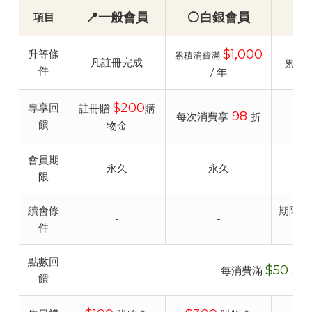
📍一般會員
⚪白銀會員
項目
$1,000
升等條
累積消費滿
凡註冊完成
累積消
件
/ 年
$200
專享回
註冊贈
購
98
每次消費享
折
每
饋
物金
會員期
永久
永久
限
續會條
期限內消
-
-
件
點數回
$50
每消費滿
，贈
饋