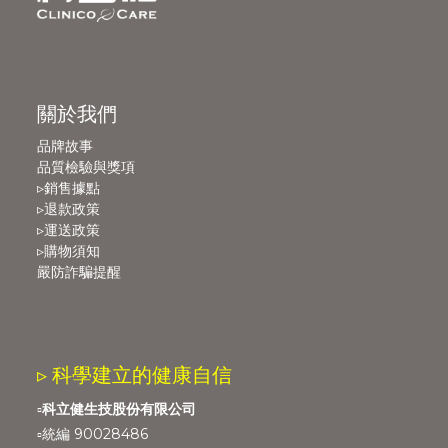
關於我們
品牌故事
品質檢驗與獎項
▹銷售據點
▹退款政策
▹運送政策
▹購物須知
嚴防詐騙提醒
▹ 科學建立的健康自信
▫️
科立健生技股份有限公司
▫️統編 90028486