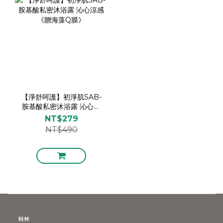
【淨舒呵護】初淨肌SAB-
胺基酸私密沐浴露 沁心涼
感《贈海藻Q膜》
NT$279
NT$490