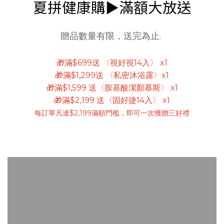
夏拼健康購►滿額大放送
贈品數量有限，送完為止.
🎁滿$699送 〈視好視14入〉 x1
🎁滿$1,299送 〈私密沐浴露〉x1
🎁滿$1,599 送〈胺基酸潔顏慕斯〉 x1
🎁滿$2,199 送〈固好捷14入〉 x1
每訂單凡達$2,199滿額門檻，即可一次獲贈三好禮