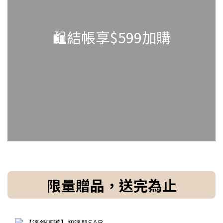
🛍️結帳享$599加購
限量贈品，送完為止