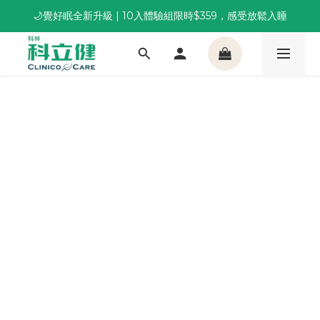
🌙覺好眠全新升級 | 10入體驗組限時$359，感受放鬆入睡
董事長推薦保養組合｜體驗價 $1,800 起，最高享 6 折 
董事長推薦保養組合｜體驗價 $1,800 起，最高享 6 折 