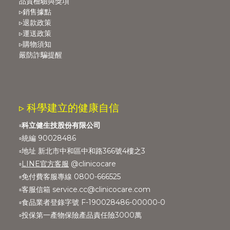
品質檢驗與獎項
▹銷售據點
▹退款政策
▹運送政策
▹購物須知
嚴防詐騙提醒
▹ 科學建立的健康自信
▫️
科立健生技股份有限公司
▫️統編 90028486
▫️地址 新北市中和區中和路366號4樓之3
▫️
LINE官方客服
@clinicocare
▫️免付費客服專線 0800-666525
▫️客服信箱 service.cc@clinicocare.com
▫️食品業者登錄字號 F-190028486-00000-0
▫️投保第一產物保險產品責任險3000萬