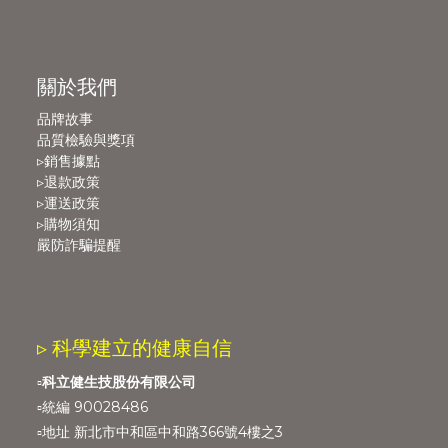
關於我們
品牌故事
品質檢驗與獎項
▹銷售據點
▹退款政策
▹運送政策
▹購物須知
嚴防詐騙提醒
▹ 科學建立的健康自信
▫️
科立健生技股份有限公司
▫️統編 90028486
▫️地址 新北市中和區中和路366號4樓之3