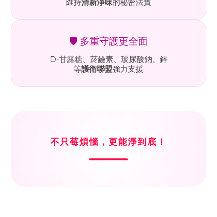
維持
清新淨味
的秘密法寶
🛡️ 多重守護更全面
D-甘露糖、菸鹼素、玻尿酸鈉、鋅
等
護衛聯盟
強力支援
不只莓煩惱，更能淨到底！