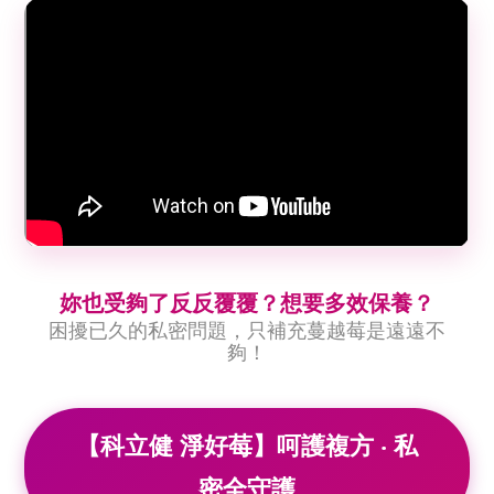
妳也受夠了反反覆覆？想要多效保養？
困擾已久的私密問題，只補充蔓越莓是遠遠不
夠！
【科立健 淨好莓】呵護複方 ‧ 私
密全守護