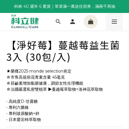
科林 40 週年 6 重賞｜單筆滿一萬送住宿券，滿兩千再抽
董事長推薦保養組合｜體驗價 $1,800 起，最高享 6 折 
🌙覺好眠全新升級 | 10入體驗組限時$359，感受放鬆入睡
董事長推薦保養組合｜體驗價 $1,800 起，最高享 6 折 
【淨好莓】蔓越莓益生菌
3入 (30包/入)
★榮獲2025 monde selection肯定
☆市售高規前花青素含量 45毫克
☆菸鹼素增加黏膜健康，調節女性生理機能
☆法國嚴選私密雙植萃 ►蔓越莓萃取物+洛神花萃取物  
• 高純度D-甘露糖
• 專利六菌株
• 專利玻尿酸鈉+鋅
• 日本愛宕柿萃取物