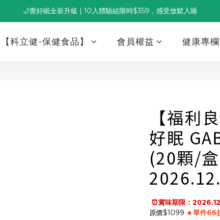
🌙覺好眠全新升級 | 10入體驗組限時$359，感受放鬆入睡
董事長推薦保養組合｜體驗價 $1,800 起，最高享 6 折 
董事長推薦保養組合｜體驗價 $1,800 起，最高享 6 折 
【科立健-保健食品】
會員權益
健康專欄
【福利良
好眠 G
(20顆/
2026.12
 ⏰賞味期限：2026.12
原價$1099
 🔸單件66折