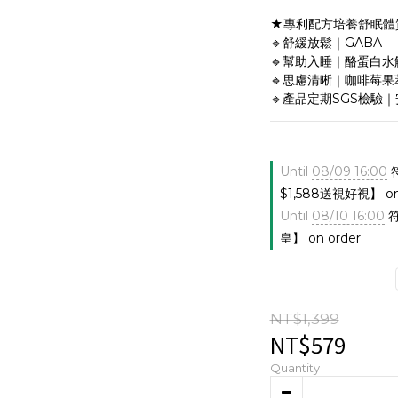
★專利配方培養舒眠體
🔹舒緩放鬆｜GABA
🔹幫助入睡｜酪蛋白
🔹思慮清晰｜咖啡莓
🔹產品定期SGS檢驗
Until
08/09 16:00
符
$1,588送視好視】 on 
Until
08/10 16:00
符
皇】 on order
NT$1,399
NT$579
Quantity