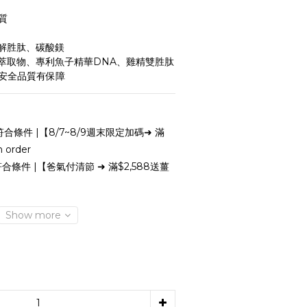
質
水解胜肽、碳酸鎂
果萃取物、專利魚子精華DNA、雞精雙胜肽
｜安全品質有保障
合條件 |【8/7~8/9週末限定加碼➜ 滿
order
合條件 |【爸氣付清節 ➜ 滿$2,588送薑
Show more