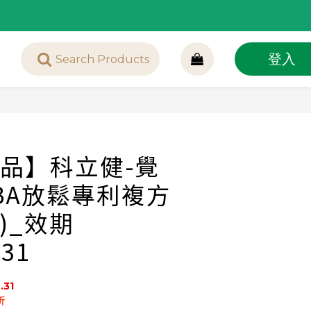
登入
品】科立健-覺
ABA放鬆專利複方
盒)_效期
.31
.31
  