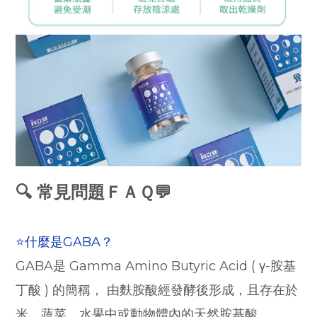
🔍 常見問題ＦＡＱ💬
⭐什麼是GABA？
GABA是 Gamma Amino Butyric Acid ( γ-胺基
丁酸 ) 的簡稱， 由麩胺酸經發酵後形成，且存在於
米、蔬菜、水果中或動物體內的天然胺基酸。