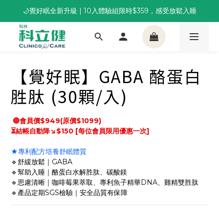
🌙覺好眠全新升級 | 10入體驗組限時$359，感受放鬆入睡
董事長推薦保養組合｜體驗價 $1,800 起，最高享 6 折 
董事長推薦保養組合｜體驗價 $1,800 起，最高享 6 折 
【覺好眠】GABA 酪蛋白
胜肽 (30顆/入)
 🔴會員價$949(原價$1099)
⏳結帳自動降↘$150 [每位會員限用優惠一次] 
★專利配方培養舒眠體質
🔹舒緩放鬆｜GABA
🔹幫助入睡｜酪蛋白水解胜肽、碳酸鎂
🔹思慮清晰｜咖啡莓果萃取、專利魚子精華DNA、雞精雙胜肽
🔹產品定期SGS檢驗｜安全品質有保障