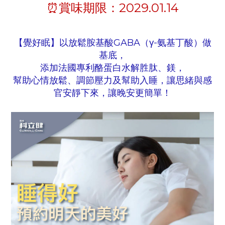
⏰賞味期限：2029.01.14
【覺好眠】以放鬆胺基酸GABA（γ-氨基丁酸）做
基底，
添加法國專利酪蛋白水解胜肽、鎂，
幫助心情放鬆、調節壓力及幫助入睡，讓思緒與感
官安靜下來，讓晚安更簡單！