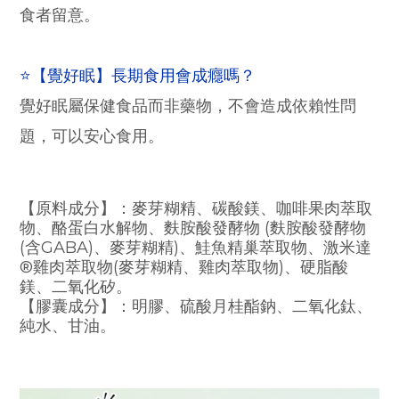
食者留意。
⭐
【覺好眠】長期食用會成癮嗎？
覺好眠屬保健食品而非藥物，不會造成依賴性問
題，可以安心食用。
【原料成分】：麥芽糊精、碳酸鎂、咖啡果肉萃取
物、酪蛋白水解物、麩胺酸發酵物 (麩胺酸發酵物
(含GABA)、麥芽糊精)、鮭魚精巢萃取物、激米達
®雞肉萃取物(麥芽糊精、雞肉萃取物)、硬脂酸
鎂、二氧化矽。
【膠囊成分】：明膠、硫酸月桂酯鈉、二氧化鈦、
純水、甘油。