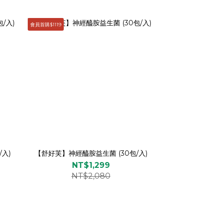
會員首購$1119
入)
【舒好芙】神經醯胺益生菌 (30包/入)
NT$1,299
NT$2,080