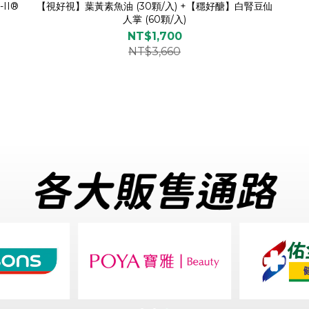
II®
【視好視】葉黃素魚油 (30顆/入) +【穩好醣】白腎豆仙
人掌 (60顆/入)
NT$1,700
NT$3,660