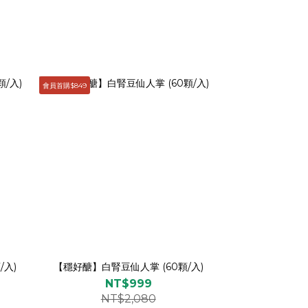
會員首購$849
/入)
【穩好醣】白腎豆仙人掌 (60顆/入)
NT$999
NT$2,080