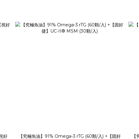
【視好
【究極魚油】91% Omega-3 rTG (60顆/入) +【固好
【究