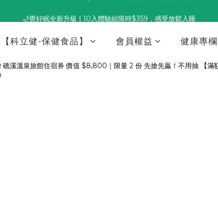
🌙覺好眠全新升級 | 10入體驗組限時$359，感受放鬆入睡
董事長推薦保養組合｜體驗價 $1,800 起，最高享 6 折 
董事長推薦保養組合｜體驗價 $1,800 起，最高享 6 折 
【科立健-保健食品】
會員權益
健康專欄