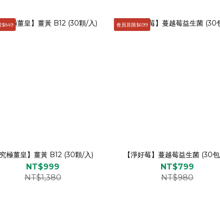
$849
會員首購$699
究極薑皇】薑黃 B12 (30顆/入)
【淨好莓】蔓越莓益生菌 (30包/
NT$999
NT$799
NT$1,380
NT$980