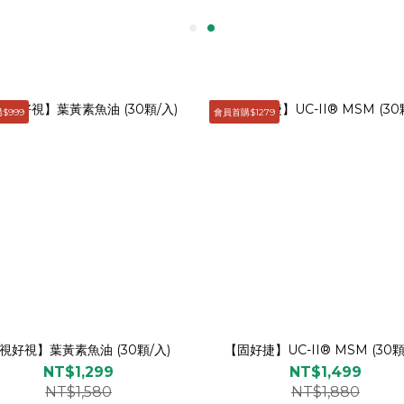
$999
會員首購$1279
視好視】葉黃素魚油 (30顆/入)
【固好捷】UC-II® MSM (30顆
NT$1,299
NT$1,499
NT$1,580
NT$1,880