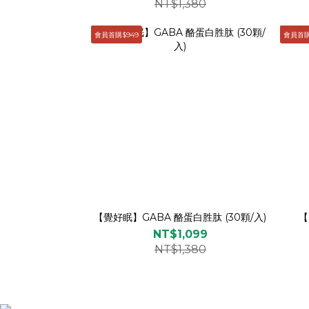
NT$1,380
會員首購$949
會員首購
【覺好眠】GABA 酪蛋白胜肽 (30顆/入)
【
NT$1,099
NT$1,380