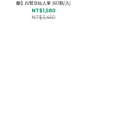
醣】白腎豆仙人掌 (60顆/入)
NT$1,580
NT$3,460