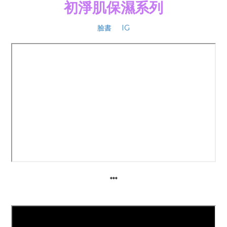
初淨肌保濕系列
臉書
IG
***