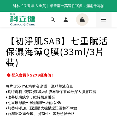
科林 40 週年 6 重賞｜單筆滿一萬送住宿券，滿兩千再抽
董事長推薦保養組合｜體驗價 $1,800 起，最高享 6 折 
🌙覺好眠全新升級 | 10入體驗組限時$359，感受放鬆入睡
董事長推薦保養組合｜體驗價 $1,800 起，最高享 6 折 
【初淨肌SAB】七重賦活
保濕海藻Q膜(33ml/3片
裝)
 🔴 登入會員享$279優惠價！
每片含33 mL精華液 超過一瓶精華液容量
♦獨特膚料-海藻Q膜纖維面膜布讓保養成分深入肌膚底層
♦改善肌膚缺水，維持肌膚透亮！
♦七重玻尿酸+神經醯胺+維他命B5
♦無香料添加、亞洲最大機構認證溫和不刺激
♦台灣SGS重金屬、 好氣性生菌數檢驗合格