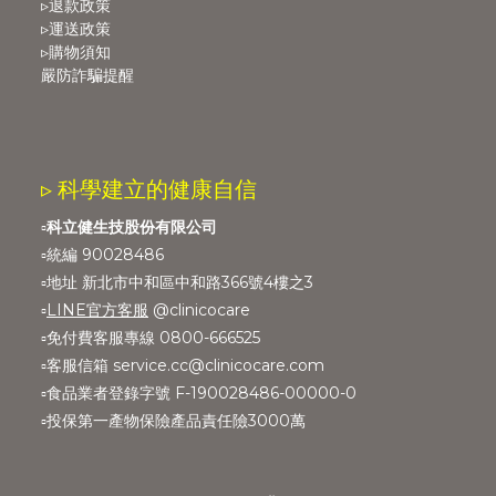
▹退款政策
▹運送政策
▹購物須知
嚴防詐騙提醒
▹ 科學建立的健康自信
▫️
科立健生技股份有限公司
▫️統編 90028486
▫️地址 新北市中和區中和路366號4樓之3
▫️
LINE官方客服
@clinicocare
▫️免付費客服專線 0800-666525
▫️客服信箱 service.cc@clinicocare.com
▫️食品業者登錄字號 F-190028486-00000-0
▫️投保第一產物保險產品責任險3000萬