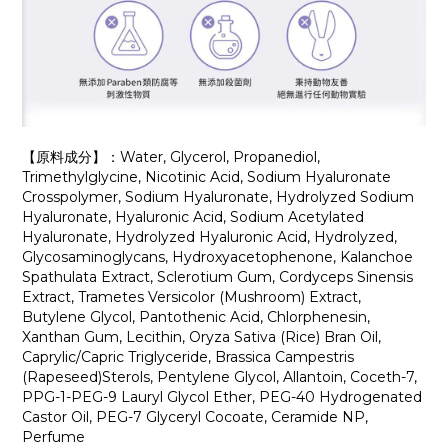
【原料成分】：Water, Glycerol, Propanediol,
Trimethylglycine, Nicotinic Acid, Sodium Hyaluronate
Crosspolymer, Sodium Hyaluronate, Hydrolyzed Sodium
Hyaluronate, Hyaluronic Acid, Sodium Acetylated
Hyaluronate, Hydrolyzed Hyaluronic Acid, Hydrolyzed,
Glycosaminoglycans, Hydroxyacetophenone, Kalanchoe
Spathulata Extract, Sclerotium Gum, Cordyceps Sinensis
Extract, Trametes Versicolor (Mushroom) Extract,
Butylene Glycol, Pantothenic Acid, Chlorphenesin,
Xanthan Gum, Lecithin, Oryza Sativa (Rice) Bran Oil,
Caprylic/Capric Triglyceride, Brassica Campestris
(Rapeseed)Sterols, Pentylene Glycol, Allantoin, Coceth-7,
PPG-1-PEG-9 Lauryl Glycol Ether, PEG-40 Hydrogenated
Castor Oil, PEG-7 Glyceryl Cocoate, Ceramide NP,
Perfume