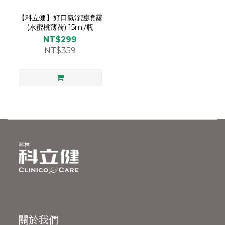
【科立健】好口氣淨護噴霧
(水蜜桃薄荷) 15ml/瓶
NT$299
NT$359
關於我們