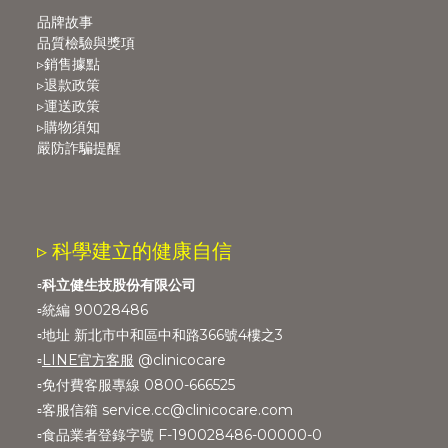
品牌故事
品質檢驗與獎項
▹銷售據點
▹退款政策
▹運送政策
▹購物須知
嚴防詐騙提醒
▹ 科學建立的健康自信
▫️
科立健生技股份有限公司
▫️統編 90028486
▫️地址 新北市中和區中和路366號4樓之3
▫️
LINE官方客服
@clinicocare
▫️免付費客服專線 0800-666525
▫️客服信箱 service.cc@clinicocare.com
▫️食品業者登錄字號 F-190028486-00000-0