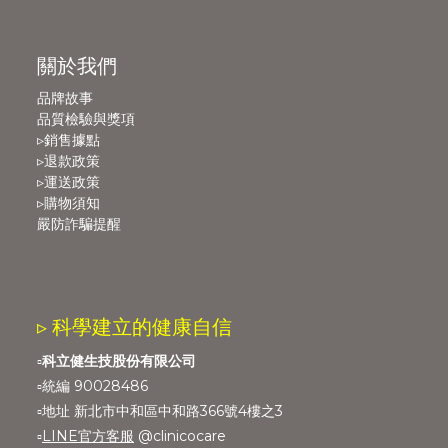
關於我們
品牌故事
品質檢驗與獎項
▹銷售據點
▹退款政策
▹運送政策
▹購物須知
嚴防詐騙提醒
▹ 科學建立的健康自信
▫️
科立健生技股份有限公司
▫️統編 90028486
▫️地址 新北市中和區中和路366號4樓之3
▫️
LINE官方客服
@clinicocare