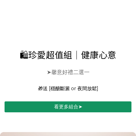
🛍️珍愛超值組｜健康心意
➤馨意好禮二選一
🎁送 [穩醣斷澱 or 夜間放鬆]
看更多組合➤