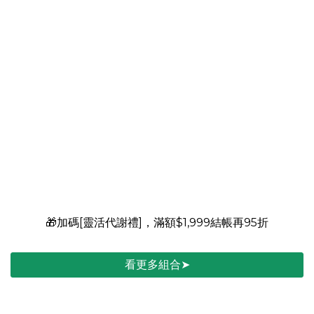
🥇特級金獎肯定
💗寵愛最愛↘加碼再折$399
🎁加碼[靈活代謝禮]，滿額$1,999結帳再95折
看更多組合➤