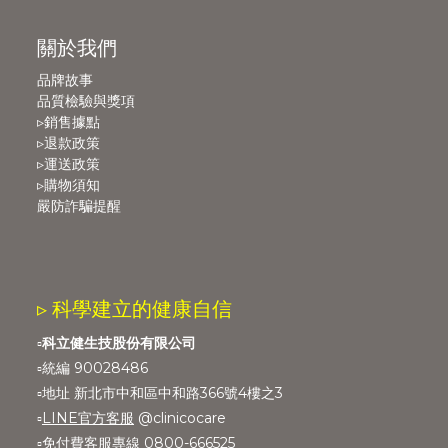
關於我們
品牌故事
品質檢驗與獎項
▹銷售據點
▹退款政策
▹運送政策
▹購物須知
嚴防詐騙提醒
▹ 科學建立的健康自信
▫️
科立健生技股份有限公司
▫️統編 90028486
▫️地址 新北市中和區中和路366號4樓之3
▫️
LINE官方客服
@clinicocare
▫️免付費客服專線 0800-666525