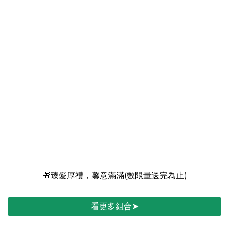
🚀健康加碼｜買大送小
➤買30入送14入
🎁臻愛厚禮，馨意滿滿(數限量送完為止)
看更多組合➤