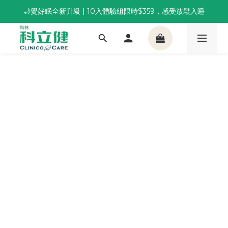
🌙覺好眠全新升級 | 10入體驗組限時$359，感受放鬆入睡
董事長推薦保養組合｜體驗價 $1,800 起，最高享 6 折 
董事長推薦保養組合｜體驗價 $1,800 起，最高享 6 折 