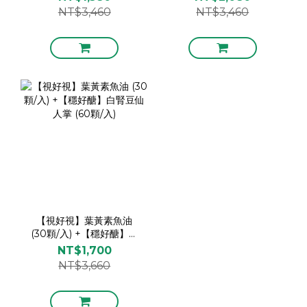
(60顆/入)
NT$3,460
NT$3,460
【視好視】葉黃素魚油
(30顆/入) +【穩好醣】白
腎豆仙人掌 (60顆/入)
NT$1,700
NT$3,660