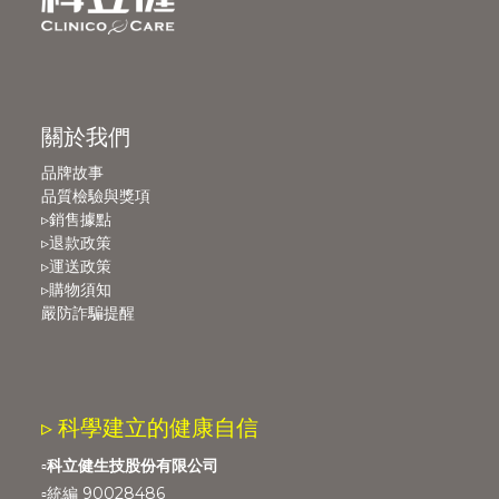
關於我們
品牌故事
品質檢驗與獎項
▹銷售據點
▹退款政策
▹運送政策
▹購物須知
嚴防詐騙提醒
▹ 科學建立的健康自信
▫️
科立健生技股份有限公司
▫️統編 90028486