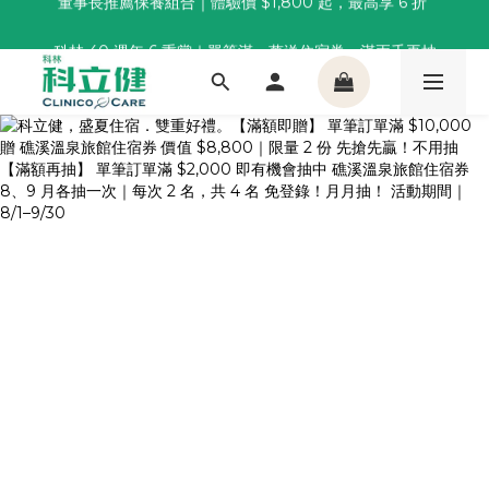
董事長推薦保養組合｜體驗價 $1,800 起，最高享 6 折 
科林 40 週年 6 重賞｜單筆滿一萬送住宿券，滿兩千再抽
🌙覺好眠全新升級 | 10入體驗組限時$359，感受放鬆入睡
董事長推薦保養組合｜體驗價 $1,800 起，最高享 6 折 