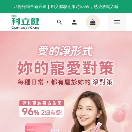
🌙覺好眠全新升級 | 10入體驗組限時$359，感受放鬆入睡
董事長推薦保養組合｜體驗價 $1,800 起，最高享 6 折 
董事長推薦保養組合｜體驗價 $1,800 起，最高享 6 折 