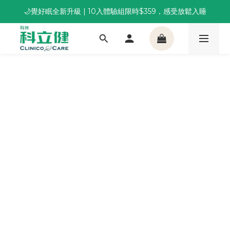
🌙覺好眠全新升級 | 10入體驗組限時$359，感受放鬆入睡
董事長推薦保養組合｜體驗價 $1,800 起，最高享 6 折 
董事長推薦保養組合｜體驗價 $1,800 起，最高享 6 折 