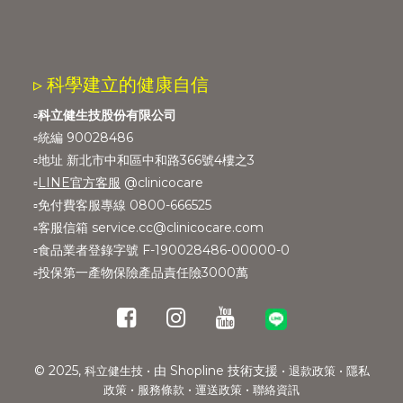
▹ 科學建立的健康自信
▫️
科立健生技股份有限公司
▫️統編 90028486
▫️地址 新北市中和區中和路366號4樓之3
▫️
LINE官方客服
@clinicocare
▫️免付費客服專線 0800-666525
▫️客服信箱 service.cc@clinicocare.com
▫️食品業者登錄字號 F-190028486-00000-0
▫️投保第一產物保險產品責任險3000萬
© 2025,
• 由 Shopline 技術支援 •
•
科立健生技
退款政策
隱私
•
•
•
政策
服務條款
運送政策
聯絡資訊