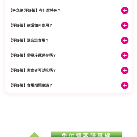
前花青素（PACs）與花青素（Anthocyanidin）不同。花青素屬於黃酮類化合
【科立健 淨好莓】有什麼特色？
物，而蔓越莓的前花青素是植物界較為罕見的「A 型前花青素」，也只有這種結
構的前花青素，才能達到私密呵護的感受。
淨好莓添加法國專利蔓越莓萃取物，每包含有 45 毫克以上的前花青素，搭配適
【淨好莓】建議如何食用？
合女性的專利益生菌、D-甘露糖、法國洛神花、專利愛宕柿、玻尿酸鈉、維生素
C，維持清新，為全方位呵護配方。
餐前與餐後皆可直接食用，或搭配 40 度以下常溫水服用。每日建議食用量為 1～
【淨好莓】適合誰食用？
2 包。
注重私密保養、維持清新、調整體質、調節生理機能者，都適合食用。
【淨好莓】需要冷藏保存嗎？
置於常溫或陰涼乾燥處保存即可，無需冷藏。開封後請盡快食用。
【淨好莓】素食者可以吃嗎？
全成分皆不含動物性成分，全素食者可安心食用。
【淨好莓】食用期間建議？
淨好莓屬營養保健食品，建議每日 1～2 包，連續服用 3 個月以上，有助維持良好
狀態。