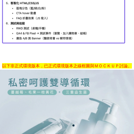
以下非正式環境版本，已正式環境版本之線框圖與ＭＯＣＫＵＰ
討論
。