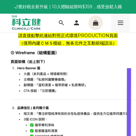
🌙覺好眠全新升級 | 10入體驗組限時$359，感受放鬆入睡
董事長推薦保養組合｜體驗價 $1,800 起，最高享 6 折 
董事長推薦保養組合｜體驗價 $1,800 起，最高享 6 折 
請直接點擊
此連結對照正式環境PRODUCTION頁面
（僅用內建ＣＭＳ模組，無各元件之互動前端語法）