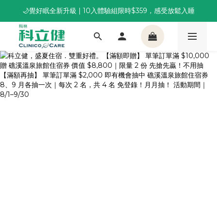
🌙覺好眠全新升級 | 10入體驗組限時$359，感受放鬆入睡
董事長推薦保養組合｜體驗價 $1,800 起，最高享 6 折 
董事長推薦保養組合｜體驗價 $1,800 起，最高享 6 折 