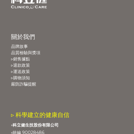
關於我們
品牌故事
品質檢驗與獎項
▹銷售據點
▹退款政策
▹運送政策
▹購物須知
嚴防詐騙提醒
▹ 科學建立的健康自信
▫️
科立健生技股份有限公司
▫️統編 90028486