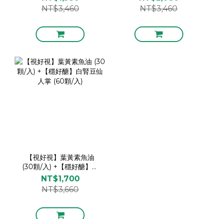
(60顆/入)
NT$3,460
NT$3,460
【視好視】葉黃素魚油
(30顆/入) +【穩好醣】白
腎豆仙人掌 (60顆/入)
NT$1,700
NT$3,660