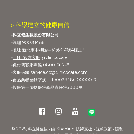
▹ 科學建立的健康自信
▫️
科立健生技股份有限公司
▫️統編 90028486
▫️地址 新北市中和區中和路366號4樓之3
▫️
LINE官方客服
@clinicocare
▫️免付費客服專線 0800-666525
▫️客服信箱 service.cc@clinicocare.com
▫️食品業者登錄字號 F-190028486-00000-0
▫️投保第一產物保險產品責任險3000萬
© 2025,
• 由 Shopline 技術支援 •
•
科立健生技
退款政策
隱私