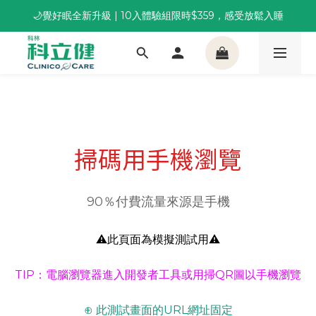
🌙覺好眠全新升級 | 10入體驗組限時$359，感受放鬆入睡
董事長推薦保養組合｜體驗價 $1,800 起，最高享 6 折 
董事長推薦保養組合｜體驗價 $1,800 起，最高享 6 折 
掃碼用手機瀏覽
90％付費流量來源是手機
⚠️此頁面為模擬測試用⚠️
TIP：電腦瀏覽器進入開發者工具或用掃QR圖以手機瀏覽
⊕ 此測試畫面的URL網址固定