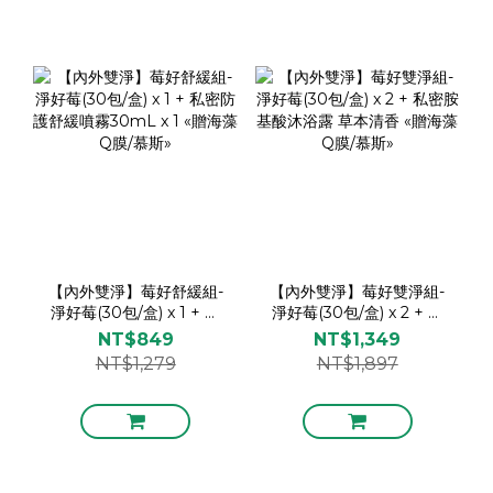
【內外雙淨】莓好舒緩組-
【內外雙淨】莓好雙淨組-
淨好莓(30包/盒) x 1 + 私
淨好莓(30包/盒) x 2 + 私
密防護舒緩噴霧30mL x 1
密胺基酸沐浴露 草本清香
NT$849
NT$1,349
«贈海藻Q膜/慕斯»
«贈海藻Q膜/慕斯»
NT$1,279
NT$1,897