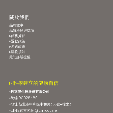
關於我們
品牌故事
品質檢驗與獎項
▹銷售據點
▹退款政策
▹運送政策
▹購物須知
嚴防詐騙提醒
▹ 科學建立的健康自信
▫️
科立健生技股份有限公司
▫️統編 90028486
▫️地址 新北市中和區中和路366號4樓之3
▫️
LINE官方客服
@clinicocare