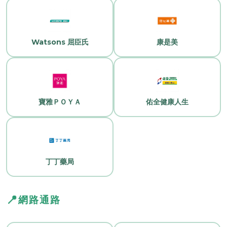
Watsons 屈臣氏
康是美
寶雅ＰＯＹＡ
佑全健康人生
丁丁藥局
📍
網路通路