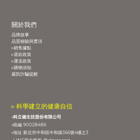
關於我們
品牌故事
品質檢驗與獎項
▹銷售據點
▹退款政策
▹運送政策
▹購物須知
嚴防詐騙提醒
▹ 科學建立的健康自信
▫️
科立健生技股份有限公司
▫️統編 90028486
▫️地址 新北市中和區中和路366號4樓之3