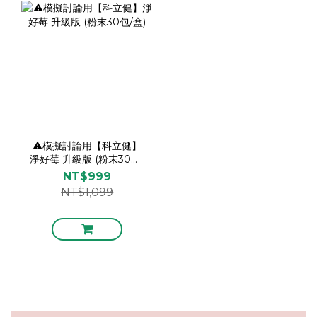
⚠️模擬討論用【科立健】
淨好莓 升級版 (粉末30包/
盒)
NT$999
NT$1,099