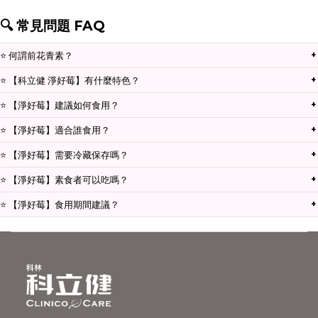
🔍 常見問題 FAQ
⭐ 何謂前花青素？
+
前花青素（PACs）與花青素（Anthocyanidin）不同。花青素屬於
⭐ 【科立健 淨好莓】有什麼特色？
+
黃酮類化合物，而蔓越莓的前花青素是植物界較為罕見的「A 型前
淨好莓添加法國專利蔓越莓萃取物，每包含有 45 毫克以上的前花青
⭐ 【淨好莓】建議如何食用？
+
花青素」，也只有這種結構的前花青素，才能達到私密呵護的感
素，搭配適合女性的專利益生菌、D-甘露糖、法國洛神花、專利愛
餐前與餐後皆可直接食用，或搭配 40 度以下常溫水服用。每日建議
受。
⭐ 【淨好莓】適合誰食用？
+
宕柿、玻尿酸鈉、維生素 C，維持清新，為全方位呵護配方。
食用量為 1～2 包。
注重私密保養、維持清新、調整體質、調節生理機能者，都適合食
⭐ 【淨好莓】需要冷藏保存嗎？
+
用。
置於常溫或陰涼乾燥處保存即可，無需冷藏。開封後請盡快食用。
⭐ 【淨好莓】素食者可以吃嗎？
+
全成分皆不含動物性成分，全素食者可安心食用。
⭐ 【淨好莓】食用期間建議？
+
淨好莓屬營養保健食品，建議每日 1～2 包，連續服用 3 個月以上，
有助維持良好狀態。