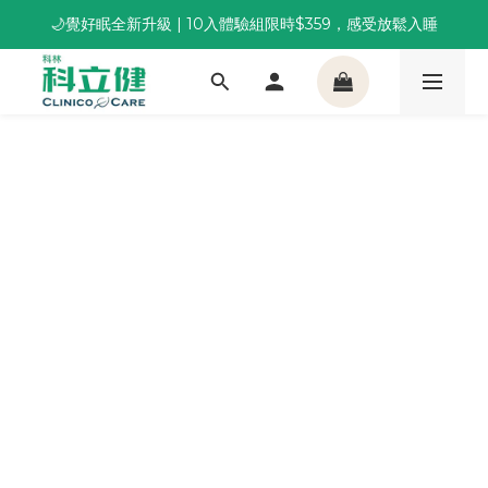
🌙覺好眠全新升級 | 10入體驗組限時$359，感受放鬆入睡
董事長推薦保養組合｜體驗價 $1,800 起，最高享 6 折 
董事長推薦保養組合｜體驗價 $1,800 起，最高享 6 折 