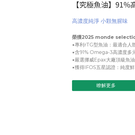
【究極魚油】91％
高濃度純淨 小顆無腥味
榮獲2025 monde selecti
▪專利rTG型魚油：最適合人
▪含91% Omega-3高濃度
▪嚴選挪威Epax大廠頂級魚
▪獲得IFOS五星認證：純度
瞭解更多