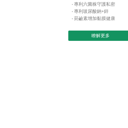
• 專利六菌株守護私密
• 專利玻尿酸鈉+鋅
• 菸鹼素增加黏膜健康
瞭解更多