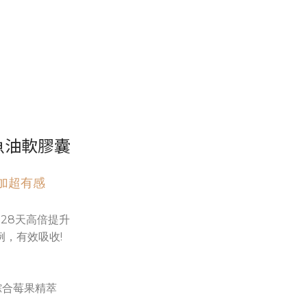
魚油軟膠囊
加超有感
，28天高倍提升
例，有效吸收!
綜合莓果精萃