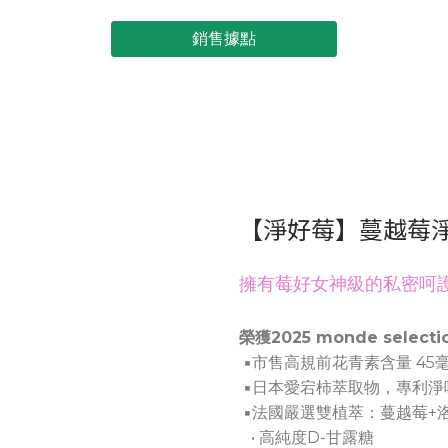
銷售據點
【淨好莓】蔓越莓
擁有莓好女神級的私密呵
榮獲2025 monde select
▪市售高規前花青素含量 45
▪日本愛宕柿萃取物，專利淨
▪法國嚴選雙植萃：蔓越莓+
• 高純度D-甘露糖