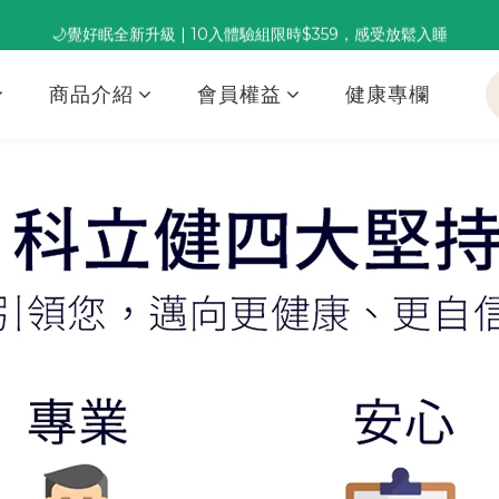
🌙覺好眠全新升級 | 10入體驗組限時$359，感受放鬆入睡
董事長推薦保養組合｜體驗價 $1,800 起，最高享 6 折 
董事長推薦保養組合｜體驗價 $1,800 起，最高享 6 折 
商品介紹
會員權益
健康專欄