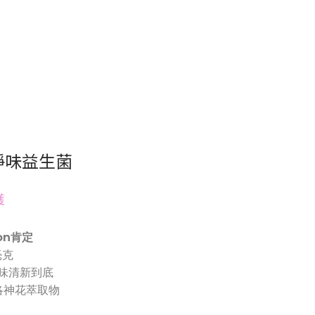
淨味益生菌
護
ion肯定
毫克
味清新到底
洛神花萃取物