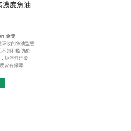
高濃度魚油
on 金獎
體吸收的魚油型態
多元不飽和脂肪酸
油，純淨無汙染
鮮度皆有保障