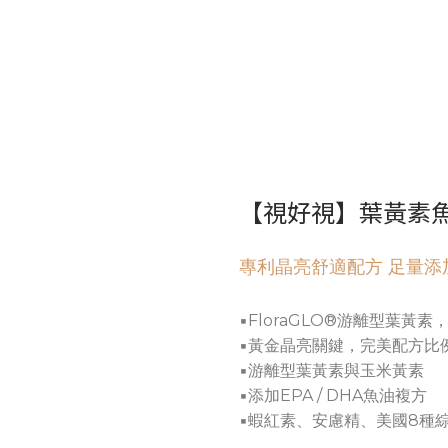
【視好視】葉黃素
專利晶亮舒適配方 足量添
▪FloraGLO®游離型葉黃素
▪黃金晶亮關鍵，
完美配方比
▪游離型葉黃素與玉米黃素
▪添加EPA / DHA魚油複方
▪蝦紅素、安慮精、美國8種