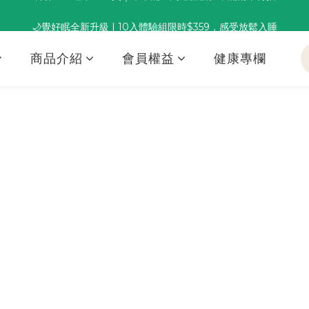
董事長推薦保養組合｜體驗價 $1,800 起，最高享 6 折 
🌙覺好眠全新升級 | 10入體驗組限時$359，感受放鬆入睡
董事長推薦保養組合｜體驗價 $1,800 起，最高享 6 折 
商品介紹
會員權益
健康專欄