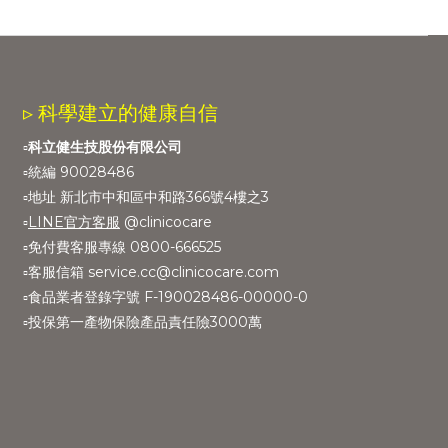
▹ 科學建立的健康自信
▫️
科立健生技股份有限公司
▫️統編 90028486
▫️地址 新北市中和區中和路366號4樓之3
▫️
LINE官方客服
@clinicocare
▫️免付費客服專線 0800-666525
▫️客服信箱 service.cc@clinicocare.com
▫️食品業者登錄字號 F-190028486-00000-0
▫️投保第一產物保險產品責任險3000萬