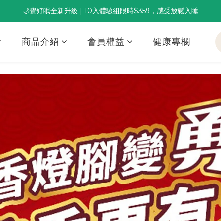
🌙覺好眠全新升級 | 10入體驗組限時$359，感受放鬆入睡
董事長推薦保養組合｜體驗價 $1,800 起，最高享 6 折 
董事長推薦保養組合｜體驗價 $1,800 起，最高享 6 折 
商品介紹
會員權益
健康專欄