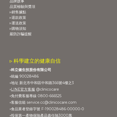
品牌故事
品質檢驗與獎項
▹銷售據點
▹退款政策
▹運送政策
▹購物須知
嚴防詐騙提醒
▹ 科學建立的健康自信
▫️
科立健生技股份有限公司
▫️統編 90028486
▫️地址 新北市中和區中和路366號4樓之3
▫️
LINE官方客服
@clinicocare
▫️免付費客服專線 0800-666525
▫️客服信箱 service.cc@clinicocare.com
▫️食品業者登錄字號 F-190028486-00000-0
▫️投保第一產物保險產品責任險3000萬