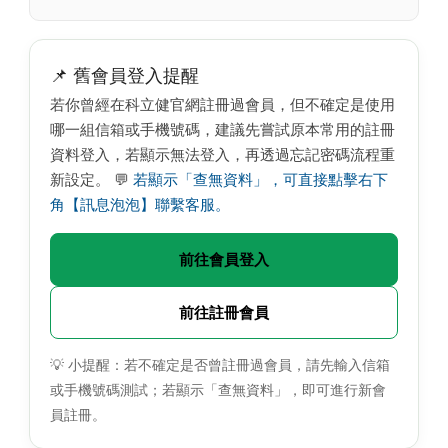
📌 舊會員登入提醒
若你曾經在科立健官網註冊過會員，但不確定是使用
哪一組信箱或手機號碼，建議先嘗試原本常用的註冊
資料登入，若顯示無法登入，再透過忘記密碼流程重
新設定。 💬
若顯示「查無資料」，可直接點擊右下
角【訊息泡泡】聯繫客服。
前往會員登入
前往註冊會員
💡 小提醒：若不確定是否曾註冊過會員，請先輸入信箱
或手機號碼測試；若顯示「查無資料」，即可進行新會
員註冊。