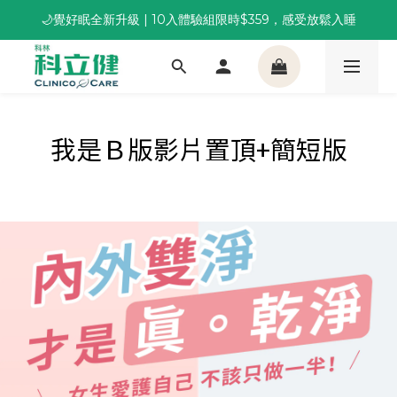
🌙覺好眠全新升級 | 10入體驗組限時$359，感受放鬆入睡
董事長推薦保養組合｜體驗價 $1,800 起，最高享 6 折 
董事長推薦保養組合｜體驗價 $1,800 起，最高享 6 折 
我是Ｂ版影片置頂+簡短版