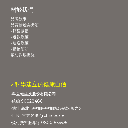
關於我們
品牌故事
品質檢驗與獎項
▹銷售據點
▹退款政策
▹運送政策
▹購物須知
嚴防詐騙提醒
▹ 科學建立的健康自信
▫️
科立健生技股份有限公司
▫️統編 90028486
▫️地址 新北市中和區中和路366號4樓之3
▫️
LINE官方客服
@clinicocare
▫️免付費客服專線 0800-666525