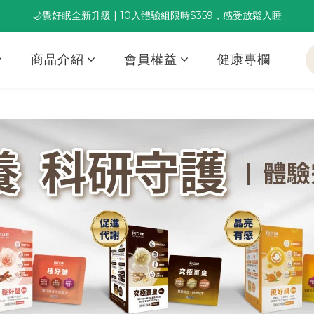
🌙覺好眠全新升級 | 10入體驗組限時$359，感受放鬆入睡
董事長推薦保養組合｜體驗價 $1,800 起，最高享 6 折 
董事長推薦保養組合｜體驗價 $1,800 起，最高享 6 折 
商品介紹
會員權益
健康專欄