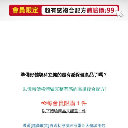
∥ 🎉新客獨享$99🎉∥
堅持高品質💎照顧全家健康！
準備好體驗科立健的超有感保健食品了嗎？
以優惠價格體驗完整有感的高規複合配方!
📢每會員限購１件
以下體驗商品只能選１件
🎁選[超商取貨]再送初淨肌沐浴露５天份試用包