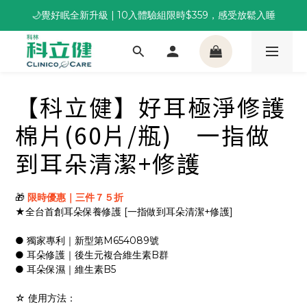
🌙覺好眠全新升級 | 10入體驗組限時$359，感受放鬆入睡
董事長推薦保養組合｜體驗價 $1,800 起，最高享 6 折 
董事長推薦保養組合｜體驗價 $1,800 起，最高享 6 折 
【科立健】好耳極淨修護
棉片(60片/瓶) 一指做
到耳朵清潔+修護
🎁
 限時優惠｜三件７５折
★全台首創耳朵保養修護 [一指做到耳朵清潔+修護]
● 獨家專利｜新型第M654089號
● 耳朵修護｜後生元複合維生素B群
● 耳朵保濕｜維生素B5
☆ 使用方法：