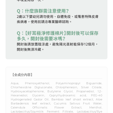
【全成分內容】
Aqua, Phenoxyethanol, Polyaminopropyl Biguanide,
Chlorhexidine Digluconate, Chlorphenesin, Silver Citrate,
Hydroxyacetophenone, Butylene Glycol, Propanediol, 1,2-
Hexanediol, Glycerin, Caprylhydroxamic acid, PEG-40
Hydrogenated Castor Oil, Bamboo leaf shoot extract, Aloe
Barbadensis leaf extract, Cucumis Sativus Fruit Water,
Calendula Officinalis Flower Extract, Menthol,
Lactobacillus/Soymtilk Ferment Filtrate, Lactobacillus/Rye