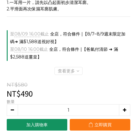
1.一耳用一片，請先以凸起面初步清潔耳廓。
2.平滑面再次保濕耳廓肌膚。
至
08/09 16:00
截止
全店，符合條件 |【8/7~8/9週末限定加
碼➜ 滿$1,588送視好視】
至
08/10 16:00
截止
全店，符合條件 |【爸氣付清節 ➜ 滿
$2,588送薑皇】
查看更多
NT$580
NT$490
數量
加入購物車
立即購買