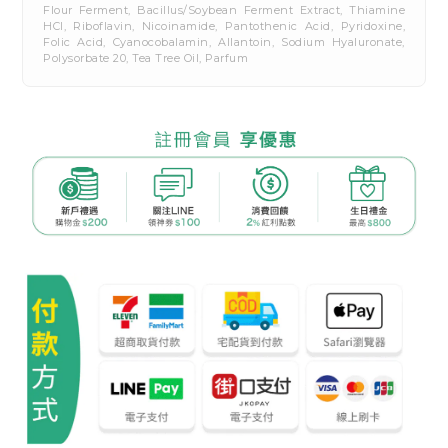
Flour Ferment, Bacillus/Soybean Ferment Extract, Thiamine
HCl, Riboflavin, Nicoinamide, Pantothenic Acid, Pyridoxine,
Folic Acid, Cyanocobalamin, Allantoin, Sodium Hyaluronate,
Polysorbate 20, Tea Tree Oil, Parfum