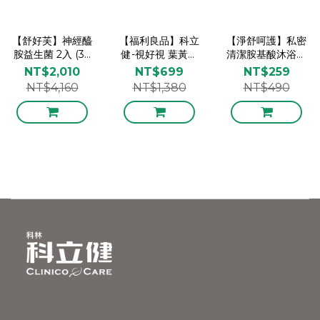
【舒好芙】神經醯
【福利良品】科立
【淨舒呵護】私密
胺益生菌 2入 (30
健-視好視 葉黃素
清潔胺基酸沐浴露
包/入)
軟膠囊 (20顆/盒)_
香氛組(草本清香/
NT$2,010
NT$699
NT$259
效期2027.03.28
晚風白麝) 50ml
NT$4,160
NT$1,380
NT$490
x2《贈海藻Q膜》