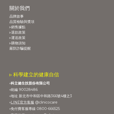
關於我們
品牌故事
品質檢驗與獎項
▹銷售據點
▹退款政策
▹運送政策
▹購物須知
嚴防詐騙提醒
▹ 科學建立的健康自信
▫️
科立健生技股份有限公司
▫️統編 90028486
▫️地址 新北市中和區中和路366號4樓之3
▫️
LINE官方客服
@clinicocare
▫️免付費客服專線 0800-666525