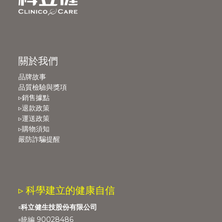
關於我們
品牌故事
品質檢驗與獎項
▹銷售據點
▹退款政策
▹運送政策
▹購物須知
嚴防詐騙提醒
▹ 科學建立的健康自信
▫️
科立健生技股份有限公司
▫️統編 90028486