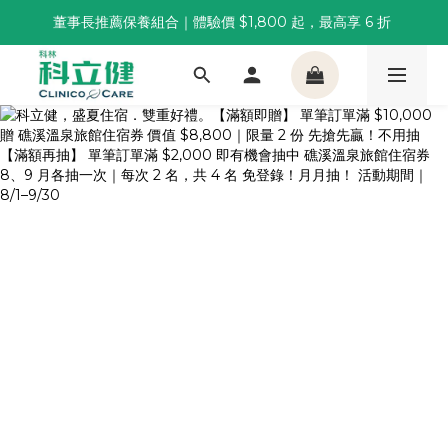
董事長推薦保養組合｜體驗價 $1,800 起，最高享 6 折 
董事長推薦保養組合｜體驗價 $1,800 起，最高享 6 折 
科林 40 週年 6 重賞｜單筆滿一萬送住宿券，滿兩千再抽
🌙覺好眠全新升級 | 10入體驗組限時$359，感受放鬆入睡
董事長推薦保養組合｜體驗價 $1,800 起，最高享 6 折 