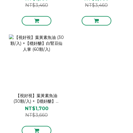
(60顆/入)
NT$3,460
NT$3,460
【視好視】葉黃素魚油
(30顆/入) +【穩好醣】白
腎豆仙人掌 (60顆/入)
NT$1,700
NT$3,660