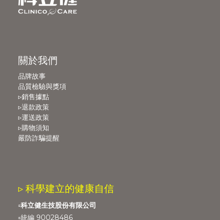
關於我們
品牌故事
品質檢驗與獎項
▹銷售據點
▹退款政策
▹運送政策
▹購物須知
嚴防詐騙提醒
▹ 科學建立的健康自信
▫️
科立健生技股份有限公司
▫️統編 90028486