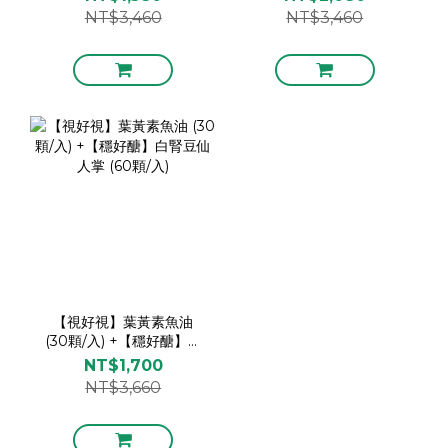
(60顆/入)
NT$3,460
NT$3,460
【視好視】葉黃素魚油
(30顆/入) +【穩好醣】白
腎豆仙人掌 (60顆/入)
NT$1,700
NT$3,660