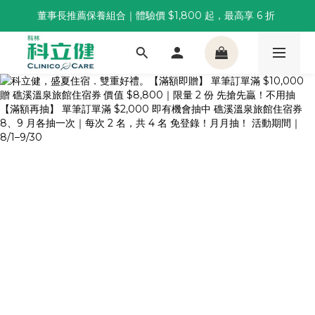
董事長推薦保養組合｜體驗價 $1,800 起，最高享 6 折 
董事長推薦保養組合｜體驗價 $1,800 起，最高享 6 折 
科林 40 週年 6 重賞｜單筆滿一萬送住宿券，滿兩千再抽
🌙覺好眠全新升級 | 10入體驗組限時$359，感受放鬆入睡
董事長推薦保養組合｜體驗價 $1,800 起，最高享 6 折 