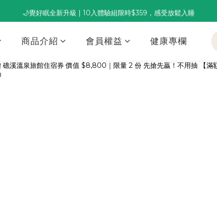
🌙覺好眠全新升級 | 10入體驗組限時$359，感受放鬆入睡
董事長推薦保養組合｜體驗價 $1,800 起，最高享 6 折 
董事長推薦保養組合｜體驗價 $1,800 起，最高享 6 折 
商品介紹
會員權益
健康專欄