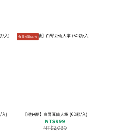
會員首購$849
/入)
【穩好醣】白腎豆仙人掌 (60顆/入)
NT$999
NT$2,080