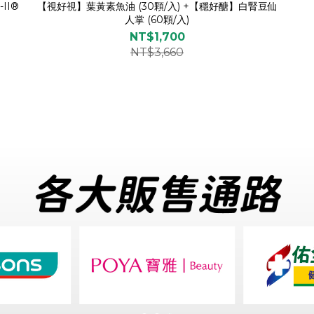
II®
【視好視】葉黃素魚油 (30顆/入) +【穩好醣】白腎豆仙
人掌 (60顆/入)
NT$1,700
NT$3,660