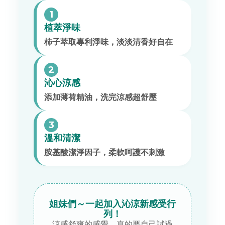
1
植萃淨味
柿子萃取專利淨味，淡淡清香好自在
2
沁心涼感
添加薄荷精油，洗完涼感超舒壓
3
溫和清潔
胺基酸潔淨因子，柔軟呵護不刺激
姐妹們～一起加入沁涼新感受行
列！
涼感舒爽的感覺，真的要自己試過