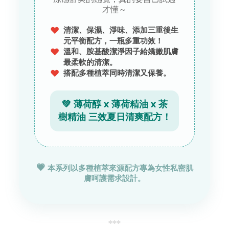
才懂～
♥
清潔、保濕、淨味、添加
三重後生
元平衡配方
，一瓶多重功效！
♥
溫和、胺基酸潔淨因子給嬌嫩肌膚
最柔軟的清潔。
♥
搭配多種植萃同時清潔又保養。
💚 薄荷醇 x 薄荷精油 x 茶
樹精油 三效夏日清爽配方！
💗
本系列以多種植萃來源配方專為女性私密肌
膚呵護需求設計。
***