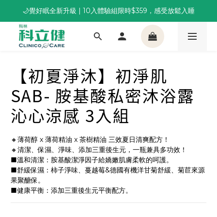
🌙覺好眠全新升級 | 10入體驗組限時$359，感受放鬆入睡
董事長推薦保養組合｜體驗價 $1,800 起，最高享 6 折 
董事長推薦保養組合｜體驗價 $1,800 起，最高享 6 折 
【初夏淨沐】初淨肌
SAB- 胺基酸私密沐浴露
沁心涼感 3入組
🔸薄荷醇 x 薄荷精油 x 茶樹精油 三效夏日清爽配方！
🔸清潔、保濕、淨味、添加三重後生元，一瓶兼具多功效！
■溫和清潔：胺基酸潔淨因子給嬌嫩肌膚柔軟的呵護。
■舒緩保濕：柿子淨味、蔓越莓&德國有機洋甘菊舒緩、菊苣來源
果聚醣保。
■健康平衡：添加三重後生元平衡配方。