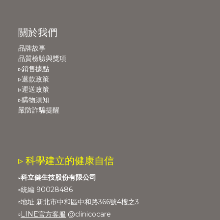
關於我們
品牌故事
品質檢驗與獎項
▹銷售據點
▹退款政策
▹運送政策
▹購物須知
嚴防詐騙提醒
▹ 科學建立的健康自信
▫️
科立健生技股份有限公司
▫️統編 90028486
▫️地址 新北市中和區中和路366號4樓之3
▫️
LINE官方客服
@clinicocare