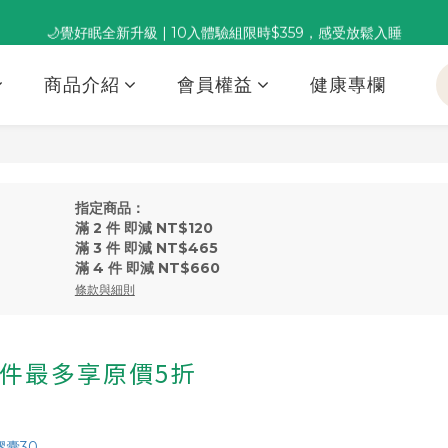
🌙覺好眠全新升級 | 10入體驗組限時$359，感受放鬆入睡
董事長推薦保養組合｜體驗價 $1,800 起，最高享 6 折 
董事長推薦保養組合｜體驗價 $1,800 起，最高享 6 折 
商品介紹
會員權益
健康專欄
指定商品：
滿 2 件 即減 NT$120
滿 3 件 即減 NT$465
滿 4 件 即減 NT$660
條款與細則
4件最多享原價5折