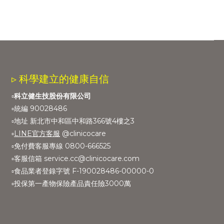
▹ 科學建立的健康自信
▫️
科立健生技股份有限公司
▫️統編 90028486
▫️地址 新北市中和區中和路366號4樓之3
▫️
LINE官方客服
@clinicocare
▫️免付費客服專線 0800-666525
▫️客服信箱 service.cc@clinicocare.com
▫️食品業者登錄字號 F-190028486-00000-0
▫️投保第一產物保險產品責任險3000萬